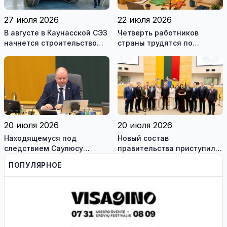
27 июля 2026
22 июля 2026
В августе в Каунасской СЭЗ
Четверть работников
начнется строительство
страны трудятся по
завода по сборке немецких
коллективным договорам:
танков Leopard
это выгодно и
сотрудникам, и
работодателям
20 июля 2026
20 июля 2026
Находящемуся под
Новый состав
следствием Саулюсу
правительства приступил к
Сквернялису временно
работе
ПОПУЛЯРНОЕ
разрешили выехать за
границу