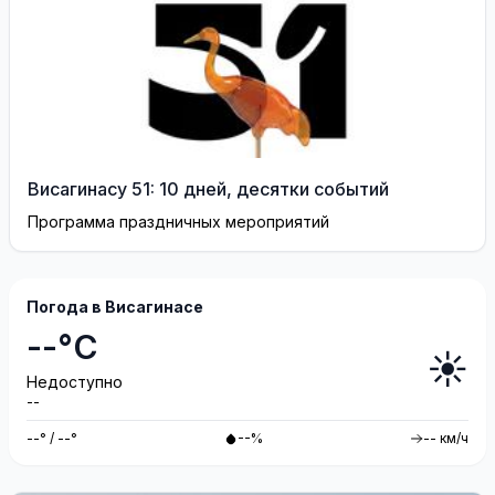
Висагинасу 51: 10 дней, десятки событий
Программа праздничных мероприятий
Погода в Висагинасе
--°C
☀️
Недоступно
--
--° / --°
--%
-- км/ч