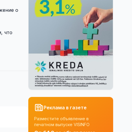
жение о
, что
Реклама в газете
Разместите объявление в
печатном выпуске VISINFO