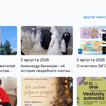
другие новос
5 августа 2026
5 августа 2026
 жителей
Александр Васильев – об
Статистика ЗАГС
астью
истории свадебного платья и
ой стелы
о перспективах Музея
истории моды (видео)