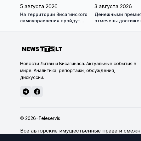
5 августа 2026
3 августа 2026
На территории Висагинского
Денежными преми
самоуправления пройдут
отмечены достижен
международные
висагинского школь
антитеррористические
трех педагогов
учения «Baltic Shadow»
Новости Литвы и Висагинаса. Актуальные события в
мире. Аналитика, репортажи, обсуждения,
дискуссии.
© 2026
•
Teleservis
Все авторские имущественные права и смежны
technologijų servisas", если не указано иное.
По