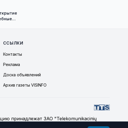
открытие
ебные
ию историка
а Васильева!
ССЫЛКИ
Контакты
Реклама
Доска объявлений
Архив газеты VISINFO
цию принадлежат ЗАО "Telekomunikacinių