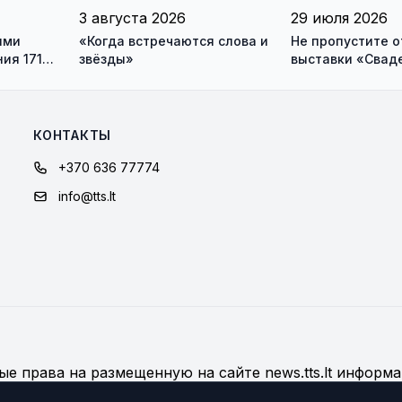
3 августа 2026
29 июля 2026
ями
«Когда встречаются слова и
Не пропустите 
ия 171
звёзды»
выставки «Свад
ника и
платья» и лекц
моды Александр
КОНТАКТЫ
+370 636 77774
info@tts.lt
е права на размещенную на сайте news.tts.lt информа
дробнее об использовании материалов сайта