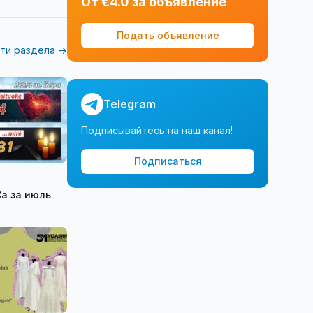
От €4.0 за объявление
Подать объявление
ти раздела →
Telegram
Подписывайтесь на наш канал!
Подписаться
а за июль