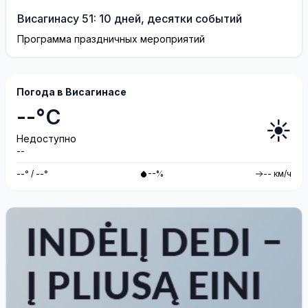
Висагинасу 51: 10 дней, десятки событий
Программа праздничных мероприятий
Погода в Висагинасе
--°C
☀️
Недоступно
--
--° / --°
--%
-- км/ч