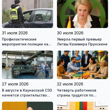
рекомендуемой
литературы
31 июля 2026
30 июля 2026
Профилактические
Умерла первый премьер
мероприятия полиции на
Литвы Казимира Прунскене
дорогах Литвы в августе
27 июля 2026
22 июля 2026
В августе в Каунасской СЭЗ
Четверть работников
начнется строительство
страны трудятся по
завода по сборке немецких
коллективным договорам:
танков Leopard
это выгодно и
сотрудникам, и