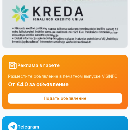
Реклама в газете
Разместите объявление в печатном выпуске VISINFO
От €4.0 за объявление
Подать объявление
Telegram