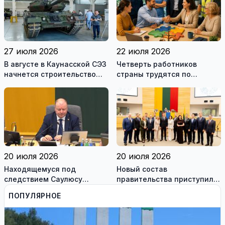
27 июля 2026
22 июля 2026
В августе в Каунасской СЭЗ
Четверть работников
начнется строительство
страны трудятся по
завода по сборке немецких
коллективным договорам:
танков Leopard
это выгодно и
сотрудникам, и
работодателям
20 июля 2026
20 июля 2026
Находящемуся под
Новый состав
следствием Саулюсу
правительства приступил к
Сквернялису временно
работе
ПОПУЛЯРНОЕ
разрешили выехать за
границу