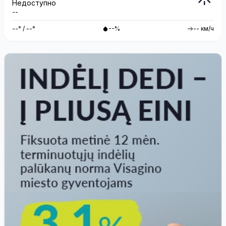
Недоступно
--
--° / --°
--%
-- км/ч