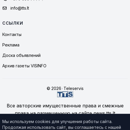
info@tts.lt
ССЫЛКИ
Контакты
Реклама
Доска объявлений
Архив газеты VISINFO
© 2026
•
Teleservis
Все авторские имущественные права и смежные
права на размещенную на сайте news.tts.lt
информацию принадлежат ЗАО "Telekomunikacinių
Мы используем cookies для улучшения работы сайта.
Продолжая использовать сайт, вы соглашаетесь с нашей
technologijų servisas", если не указано иное.