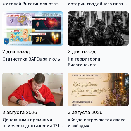
жителей Висагинаса стать
истории свадебного платья
частью истории
и о перспективах Музея
обновлённой стелы
истории моды (видео)
2 дня назад
2 дня назад
Статистика ЗАГСа за июль
На территории
Висагинского
самоуправления пройдут
международные
антитеррористические
учения «Baltic Shadow»
3 августа 2026
3 августа 2026
Денежными премиями
«Когда встречаются слова
отмечены достижения 171
и звёзды»