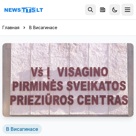
Перейти к содержимому
Главная
В Висагинасе
В Висагинасе