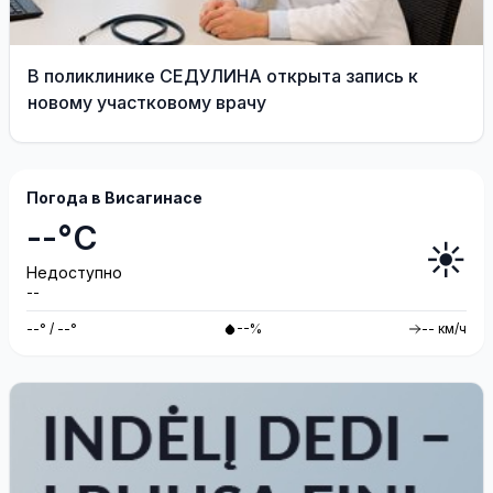
В поликлинике СЕДУЛИНА открыта запись к
новому участковому врачу
Погода в Висагинасе
--°C
☀️
Недоступно
--
--° / --°
--%
-- км/ч