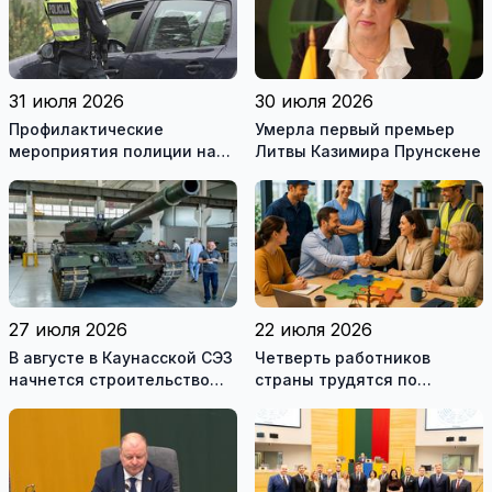
31 июля 2026
30 июля 2026
Профилактические
Умерла первый премьер
мероприятия полиции на
Литвы Казимира Прунскене
дорогах Литвы в августе
27 июля 2026
22 июля 2026
В августе в Каунасской СЭЗ
Четверть работников
начнется строительство
страны трудятся по
завода по сборке немецких
коллективным договорам:
танков Leopard
это выгодно и
сотрудникам, и
работодателям