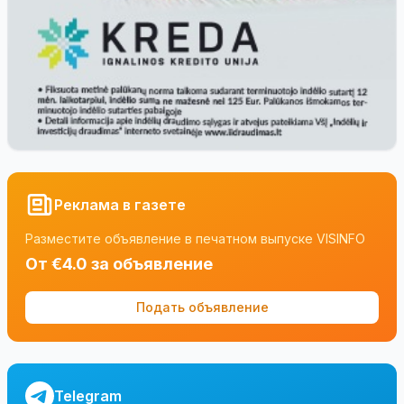
Реклама в газете
Разместите объявление в печатном выпуске VISINFO
От €4.0 за объявление
Подать объявление
Telegram