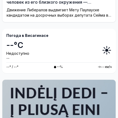
человек из его близкого окружения —
Висагинское отделение Либерального движения
Движение Либералов выдвигает Мету Паулауске
кандидатом на досрочных выборах депутата Сейма в
одномандатном округе Северная ...
Погода в Висагинасе
--°C
☀️
Недоступно
--
--° / --°
--%
-- км/ч