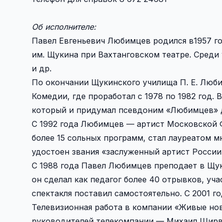
Об исполнителе:
Павел Евгеньевич Любимцев родился в1957 го
им. Щукина при Вахтанговском театре. Среди у
и др.
По окончании Щукинского училища П. Е. Люб
Комедии, где проработал с 1978 по 1982 год.
который и придумал псевдоним «Любимцев» д
С 1992 года Любимцев — артист Московской Ф
более 15 сольных программ, стал лауреатом м
удостоен звания «заслуженный артист России»
С 1988 года Павел Любимцев преподает в Щук
он сделал как педагог более 40 отрывков, уч
спектакля поставил самостоятельно. С 2001 г
Телевизионная работа в компании «Живые нов
руководителей телекомпании — Михаил Ширв