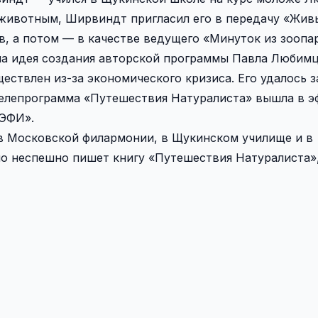
 животным, Ширвиндт пригласил его в передачу «Жив
в, а потом — в качестве ведущего «Минуток из зоопа
никла идея создания авторской программы Павла Любим
ществлен из-за экономического кризиса. Его удалось 
я телепрограмма «Путешествия Натуралиста» вышла в эф
ТЭФИ».
 в Московской филармонии, в Щукинском училище и в
но неспешно пишет книгу «Путешествия Натуралиста»