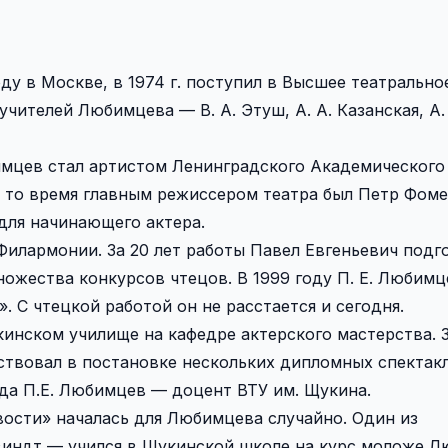
ду в Москве, в 1974 г. поступил в Высшее театрально
чителей Любимцева — В. А. Этуш, А. А. Казанская, А.
имцев стал артистом Ленинградского Академического
 В то время главным режиссером театра был Петр Фоме
ля начинающего актера.
илармонии. За 20 лет работы Павел Евгеньевич подг
ножества конкурсов чтецов. В 1999 году П. Е. Любимц
. С чтецкой работой он не расстается и сегодня.
инском училище на кафедре актерского мастерства. З
аствовал в постановке нескольких дипломных спектакл
ода П.Е. Любимцев — доцент ВТУ им. Щукина.
ости» началась для Любимцева случайно. Один из
индт — учился в Щукинской школе на курс моложе Л