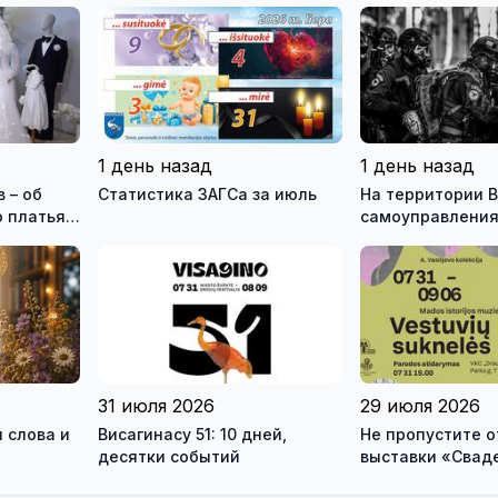
1 день назад
1 день назад
 – об
Статистика ЗАГСа за июль
На территории В
 платья и
самоуправления
зея
международны
ео)
антитеррористи
учения «Baltic 
31 июля 2026
29 июля 2026
 слова и
Висагинасу 51: 10 дней,
Не пропустите 
десятки событий
выставки «Свад
платья» и лекц