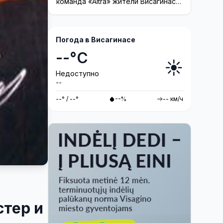
команда «Altra» жители Висагинаса
смогут принять участие в создании
инсталляции
Погода в Висагинасе
--°C
☀️
Недоступно
--
--° / --°
--%
-- км/ч
стер и