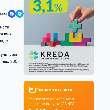
ься:
тиста
оман».
», с
культуры
нных 200-
Реклама в газете
Разместите объявление в
печатном выпуске VISINFO