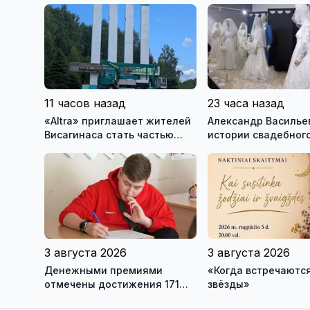
11 часов назад
23 часа назад
«Altra» приглашает жителей
Александр Васильев
Висагинаса стать частью
истории свадебного
истории обновлённой стелы
о перспективах Му
истории моды (вид
3 августа 2026
3 августа 2026
Денежными премиями
«Когда встречаются
отмечены достижения 171
звёзды»
висагинского школьника и