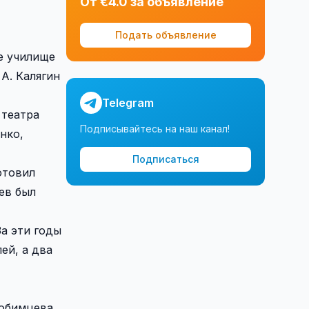
От €4.0 за объявление
Подать объявление
е училище
 А. Калягин
Telegram
 театра
Подписывайтесь на наш канал!
нко,
Подписаться
отовил
ев был
а эти годы
ей, а два
юбимцева.