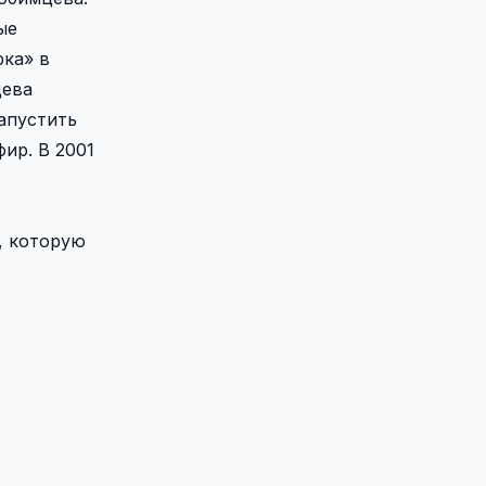
ые
рка» в
цева
запустить
ир. В 2001
, которую