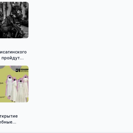
исагинского
 пройдут
е
ческие
Shadow»
открытие
ебные
ию историка