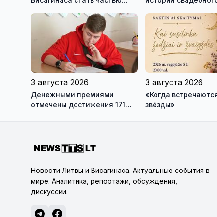
Висагинаса стать частью
истории свадебного
истории обновлённой стелы
о перспективах Му
истории моды (вид
3 августа 2026
3 августа 2026
Денежными премиями
«Когда встречаются
отмечены достижения 171
звёзды»
висагинского школьника и
трех педагогов
Новости Литвы и Висагинаса. Актуальные события в
мире. Аналитика, репортажи, обсуждения,
дискуссии.