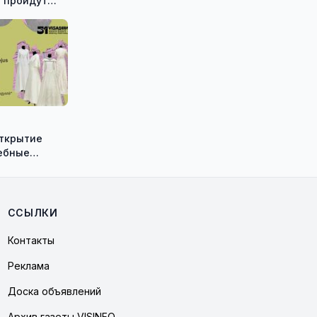
 пройдут
е
ческие
Shadow»
открытие
ебные
ию историка
а Васильева!
ССЫЛКИ
Контакты
Реклама
Доска объявлений
Архив газеты VISINFO