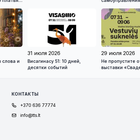
 платья и
самоуправления
зея
международны
ео)
антитеррористи
учения «Baltic 
31 июля 2026
29 июля 2026
 слова и
Висагинасу 51: 10 дней,
Не пропустите 
десятки событий
выставки «Свад
платья» и лекц
моды Александр
КОНТАКТЫ
+370 636 77774
info@tts.lt