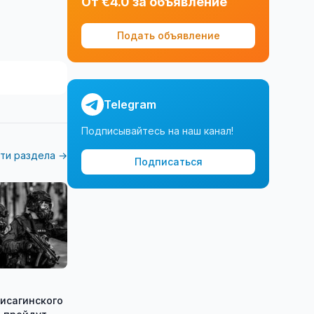
От €4.0 за объявление
Подать объявление
Telegram
Подписывайтесь на наш канал!
ти раздела →
Подписаться
исагинского