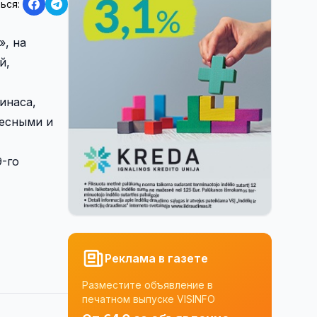
ься:
», на
й,
инаса,
ресными и
-го
Реклама в газете
Разместите объявление в
печатном выпуске VISINFO