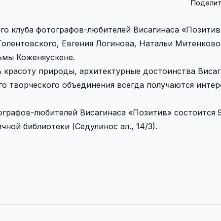
Поделит
го клуба фотографов-любителей Висагинаса «Позитив
Голентовского, Евгения Логинова, Натальи Митенково
ьмы Коженяускене.
 красоту природы, архитектурные достоинства Висаг
го творческого объединения всегда получаются инте
графов-любителей Висагинаса «Позитив» состоится 9
чной библиотеки (Седулинос ал., 14/3).