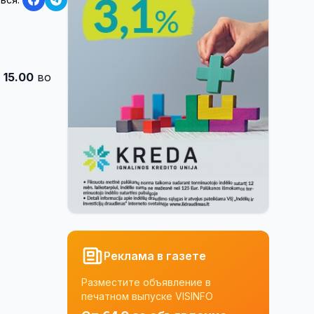
 15.00
во
Реклама в газете
Разместите объявление в
печатном выпуске VISINFO