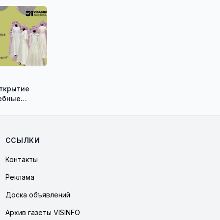
е
ческие
Shadow»
открытие
ебные
ию историка
а Васильева!
ССЫЛКИ
Контакты
Реклама
Доска объявлений
Архив газеты VISINFO