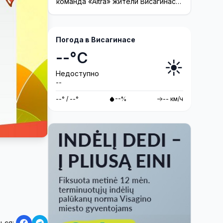
команда «Altra» жители Висагинаса
смогут принять участие в создании
инсталляции
Погода в Висагинасе
--°C
☀️
Недоступно
--
--° / --°
--%
-- км/ч
ься: