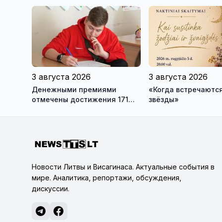
истории обновлённой стелы
о перспективах Му
истории моды (вид
3 августа 2026
3 августа 2026
Денежными премиями
«Когда встречаются
отмечены достижения 171
звёзды»
висагинского школьника и
трех педагогов
Новости Литвы и Висагинаса. Актуальные события в
мире. Аналитика, репортажи, обсуждения,
дискуссии.