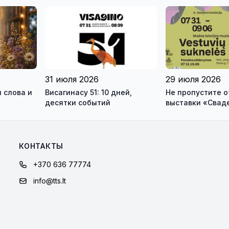
зея
международны
ео)
антитеррористи
учения «Baltic 
31 июля 2026
29 июля 2026
 слова и
Висагинасу 51: 10 дней,
Не пропустите 
десятки событий
выставки «Свад
платья» и лекц
моды Александр
КОНТАКТЫ
+370 636 77774
info@tts.lt