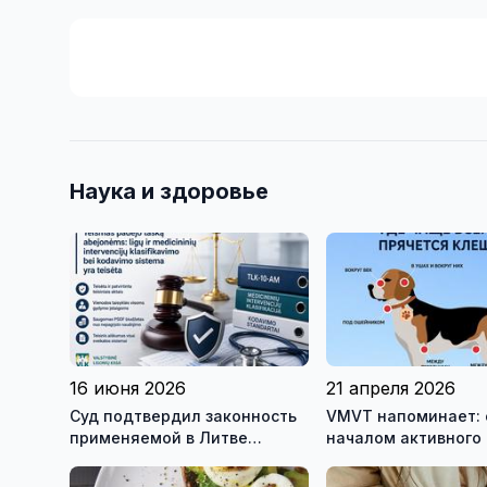
Наука и здоровье
16 июня 2026
21 апреля 2026
Cуд подтвердил законность
VMVT напоминает: 
применяемой в Литве
началом активного
Австралийской системы
клещей позаботьте
классификации болезней и
защите животных