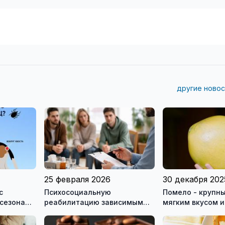
другие новос
25 февраля 2026
30 декабря 202
с
Психосоциальную
Помело - крупны
 сезона
реабилитацию зависимым
мягким вкусом и
сь о
могут оказывать только
здоровья
лицензированные