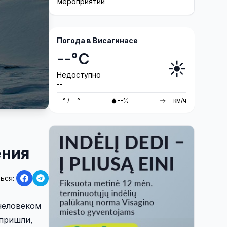
мероприятий
Погода в Висагинасе
--°C
☀️
Недоступно
--
--° / --°
--%
-- км/ч
ения
ься:
человеком
 пришли,