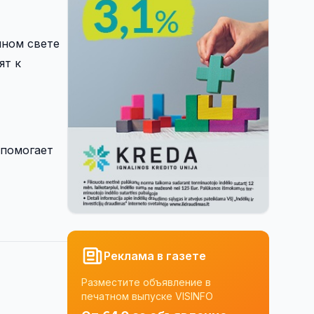
нном свете
ят к
 помогает
Реклама в газете
Разместите объявление в
печатном выпуске VISINFO