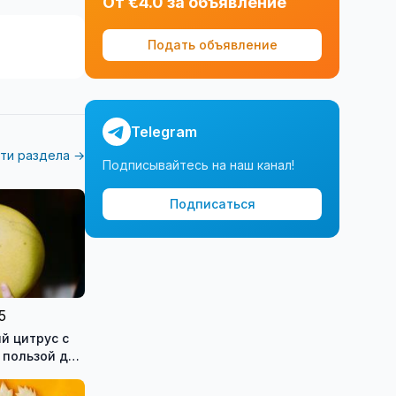
От €4.0 за объявление
Подать объявление
Telegram
ти раздела →
Подписывайтесь на наш канал!
Подписаться
5
й цитрус с
 пользой для