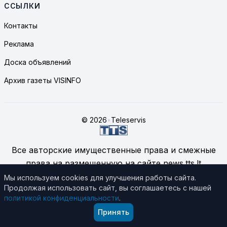
ССЫЛКИ
Контакты
Реклама
Доска объявлений
Архив газеты VISINFO
© 2026
•
Teleservis
Все авторские имущественные права и смежные
права на размещенную на сайте news.tts.lt
информацию принадлежат ЗАО "Telekomunikacinių
Мы используем cookies для улучшения работы сайта.
Продолжая использовать сайт, вы соглашаетесь с нашей
technologijų servisas", если не указано иное.
политикой конфиденциальности
.
Подробнее об использовании материалов сайта
Принять