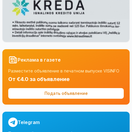
Реклама в газете
Разместите объявление в печатном выпуске VISINFO
От €4.0 за объявление
Подать объявление
Telegram