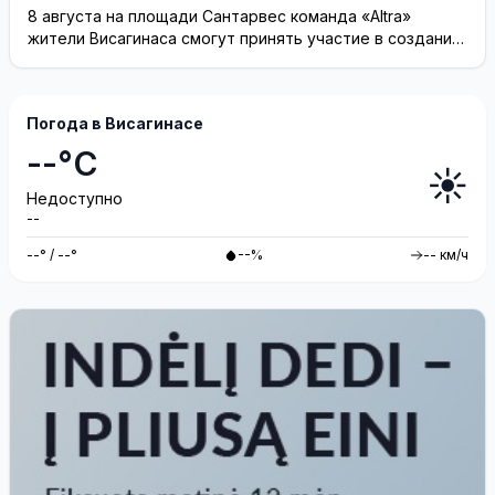
8 августа на площади Сантарвес команда «Altra»
жители Висагинаса смогут принять участие в создании
инсталляции
Погода в Висагинасе
--°C
☀️
Недоступно
--
--° / --°
--%
-- км/ч