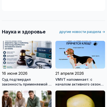
Наука и здоровье
другие новости раздела →
16 июня 2026
21 апреля 2026
Cуд подтвердил
VMVT напоминает: с
законность применяемой в
началом активного сезона
Литве Австралийской
клещей позаботьтесь о
системы классификации
защите животных
болезней и нарушений
здоровья