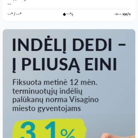
--
--° / --°
--%
-- км/ч