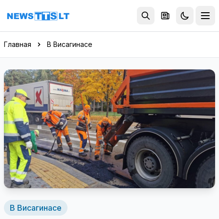
Перейти к содержимому
Главная
В Висагинасе
В Висагинасе