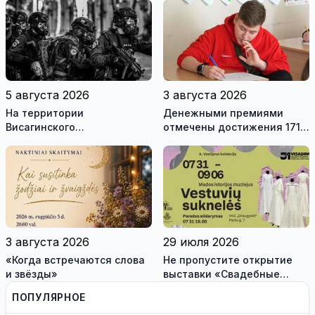
истории моды (видео)
5 августа 2026
3 августа 2026
На территории
Денежными премиями
Висагинского
отмечены достижения 171
самоуправления пройдут
висагинского школьника и
международные
трех педагогов
антитеррористические
учения «Baltic Shadow»
3 августа 2026
29 июля 2026
«Когда встречаются слова
Не пропустите открытие
и звёзды»
выставки «Свадебные
платья» и лекцию историка
ПОПУЛЯРНОЕ
моды Александра