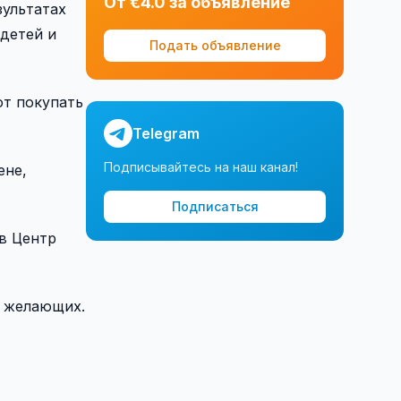
От €4.0 за объявление
зультатах
 детей и
Подать объявление
ют покупать
Telegram
Подписывайтесь на наш канал!
ене,
Подписаться
 в Центр
о желающих.