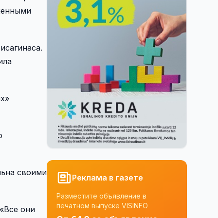
сленными
исагинаса.
ила
ых»
о
льна своими
Реклама в газете
Разместите объявление в
печатном выпуске VISINFO
 «Все они