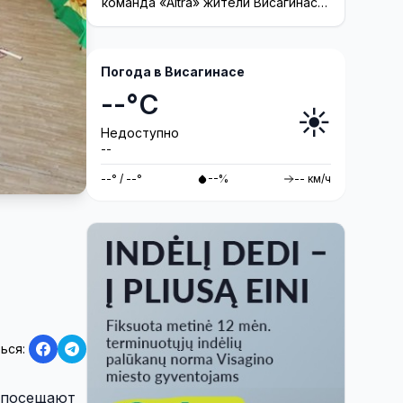
команда «Altra» жители Висагинаса
смогут принять участие в создании
инсталляции
Погода в Висагинасе
--°C
☀️
Недоступно
--
--° / --°
--%
-- км/ч
ься:
о посещают