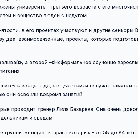
ожены университет третьего возраста с его многочи
елей и общество людей с недугом.
ятости, в его проектах участвуют и другие сеньоры В
зу два, взаимосвязанные, проекты, которые подготов
авливай», а второй -«Неформальное обучение взросл
питания.
атся в конце года, его участники получат памятки п
ые они освоили вовремя занятий.
орые проводит тренер Лиля Бахарева. Она очень дово
едельникам и средам.
е группы женщин, возраст которых – от 58 до 84 лет.