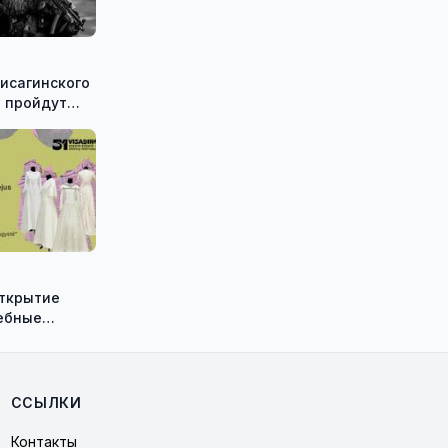
исагинского
 пройдут
е
ческие
Shadow»
открытие
ебные
ию историка
а Васильева!
ССЫЛКИ
Контакты