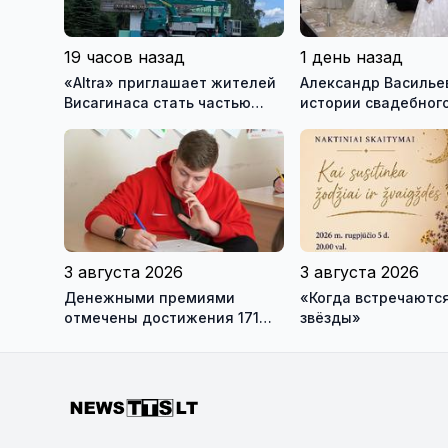
19 часов назад
1 день назад
«Altra» приглашает жителей
Александр Васильев
Висагинаса стать частью
истории свадебного
истории обновлённой стелы
о перспективах Му
истории моды (вид
3 августа 2026
3 августа 2026
Денежными премиями
«Когда встречаются
отмечены достижения 171
звёзды»
висагинского школьника и
трех педагогов