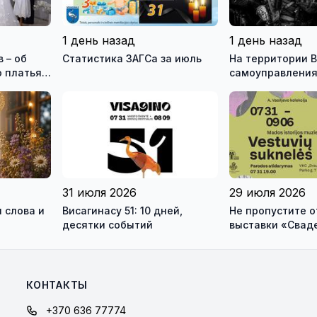
1 день назад
1 день назад
 – об
Статистика ЗАГСа за июль
На территории В
 платья и
самоуправления
зея
международны
ео)
антитеррористи
учения «Baltic 
31 июля 2026
29 июля 2026
 слова и
Висагинасу 51: 10 дней,
Не пропустите 
десятки событий
выставки «Свад
платья» и лекц
моды Александр
КОНТАКТЫ
+370 636 77774