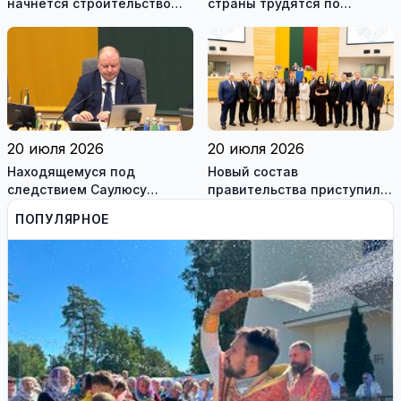
начнется строительство
страны трудятся по
завода по сборке немецких
коллективным договорам:
танков Leopard
это выгодно и
сотрудникам, и
работодателям
20 июля 2026
20 июля 2026
Находящемуся под
Новый состав
следствием Саулюсу
правительства приступил к
Сквернялису временно
работе
ПОПУЛЯРНОЕ
разрешили выехать за
границу