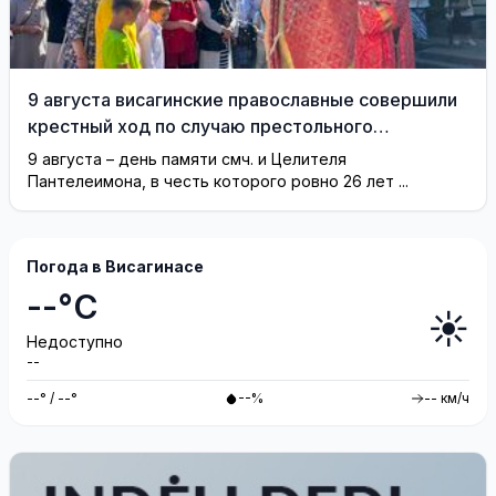
9 августа висагинские православные совершили
крестный ход по случаю престольного
праздника (фотогалерея)
9 августа – день памяти смч. и Целителя
Пантелеимона, в честь которого ровно 26 лет ...
Погода в Висагинасе
--°C
☀️
Недоступно
--
--° / --°
--%
-- км/ч