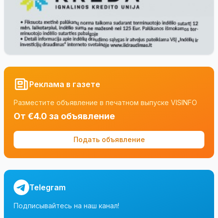
Реклама в газете
Разместите объявление в печатном выпуске VISINFO
От €4.0 за объявление
Подать объявление
Telegram
Подписывайтесь на наш канал!