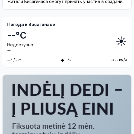
жители Висагинаса смогут принять участие в создании
инсталляции
Погода в Висагинасе
--°C
☀️
Недоступно
--
--° / --°
--%
-- км/ч