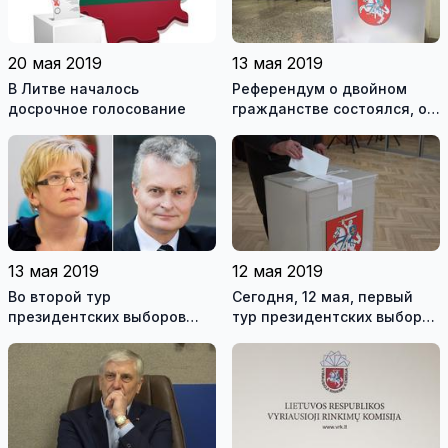
20 мая 2019
13 мая 2019
В Литве началось
Референдум о двойном
досрочное голосование
гражданстве состоялся, о
сокращении числа
парламентариев считается
несостоявшимся
13 мая 2019
12 мая 2019
Во второй тур
Сегодня, 12 мая, первый
президентских выборов
тур президентских выборов
вышли Г. Науседа и И.
и референдум об
Шимоните. Висагинцы
изменении 12 и 55 статей
отдали предпочтение
Конституции ЛР
другому кандидату