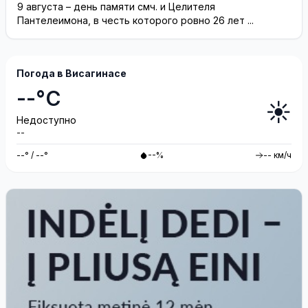
праздника (фотогалерея)
9 августа – день памяти смч. и Целителя
Пантелеимона, в честь которого ровно 26 лет ...
Погода в Висагинасе
--°C
☀️
Недоступно
--
--° / --°
--%
-- км/ч