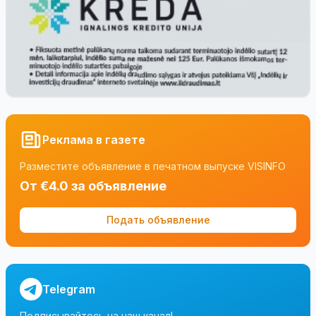
Реклама в газете
Разместите объявление в печатном выпуске VISINFO
От €4.0 за объявление
Подать объявление
Telegram
Подписывайтесь на наш канал!