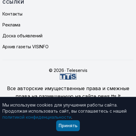
ССЫЛКИ
Контакты
Реклама
Доска объявлений
Архив газеты VISINFO
© 2026
•
Teleservis
Все авторские имущественные права и смежные
права на размещенную на сайте news.tts.lt
информацию принадлежат ЗАО "Telekomunikacinių
Мы используем cookies для улучшения работы сайта.
Продолжая использовать сайт, вы соглашаетесь с нашей
technologijų servisas", если не указано иное.
политикой конфиденциальности
.
Подробнее об использовании материалов сайта
Принять