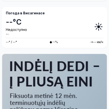
Погода в Висагинасе
--°C
☀️
Недоступно
--
--° / --°
--%
-- км/ч