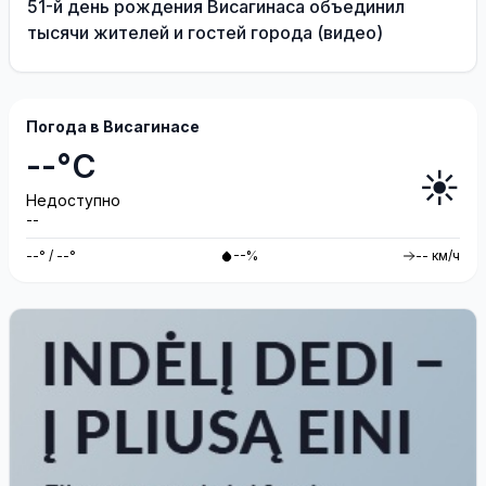
51-й день рождения Висагинаса объединил
тысячи жителей и гостей города (видео)
Погода в Висагинасе
--°C
☀️
Недоступно
--
--° / --°
--%
-- км/ч