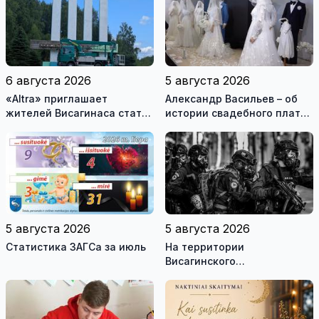
6 августа 2026
5 августа 2026
«Altra» приглашает
Александр Васильев – об
жителей Висагинаса стать
истории свадебного платья
частью истории
и о перспективах Музея
обновлённой стелы
истории моды (видео)
5 августа 2026
5 августа 2026
Статистика ЗАГСа за июль
На территории
Висагинского
самоуправления пройдут
международные
антитеррористические
учения «Baltic Shadow»