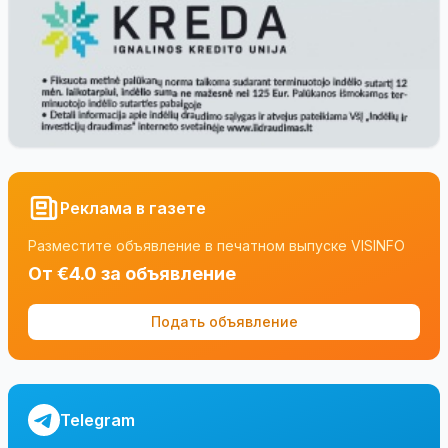
Реклама в газете
Разместите объявление в печатном выпуске VISINFO
От €4.0 за объявление
Подать объявление
Telegram