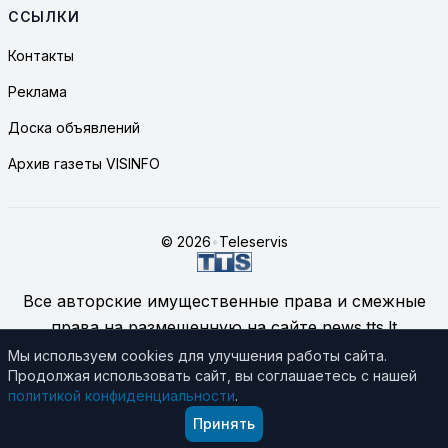
ССЫЛКИ
Контакты
Реклама
Доска объявлений
Архив газеты VISINFO
© 2026
•
Teleservis
Все авторские имущественные права и смежные
права на размещенную на сайте news.tts.lt
информацию принадлежат ЗАО "Telekomunikacinių
Мы используем cookies для улучшения работы сайта.
Продолжая использовать сайт, вы соглашаетесь с нашей
technologijų servisas", если не указано иное.
политикой конфиденциальности
.
Подробнее об использовании материалов сайта
Принять