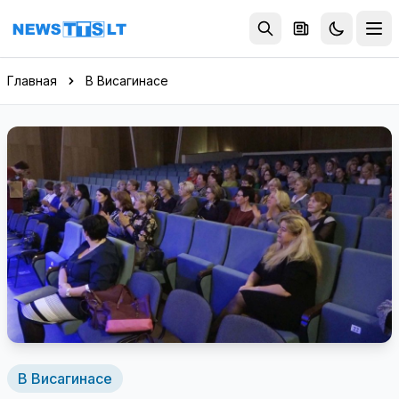
Перейти к содержимому
Главная
В Висагинасе
В Висагинасе