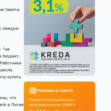
ые пакеты
ис каждую
- "на
 в бюджет,
 Работники
ресла.
аты купить
Реклама в газете
ены, что
Разместите объявление в
ank в Литве
печатном выпуске VISINFO