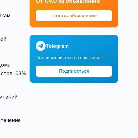
От €4.0 за объявление
икам
Подать объявление
вой
Telegram
Подписывайтесь на наш канал!
дома
Подписаться
 стол, 63%
омпаний
 течение