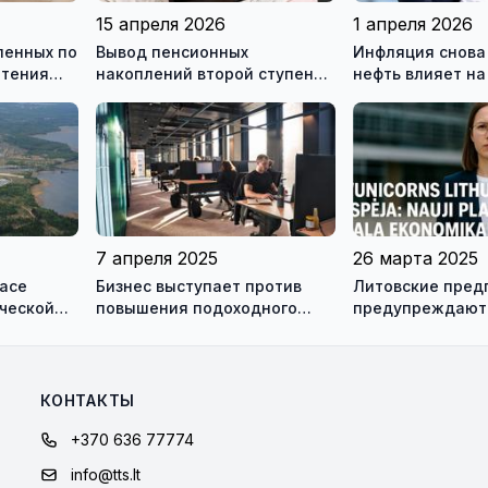
15 апреля 2026
1 апреля 2026
еленных по
Вывод пенсионных
Инфляция снова 
етения
накоплений второй ступени:
нефть влияет на
 через 10
что происходит и к чему это
кредиты
приведёт
7 апреля 2025
26 марта 2025
насе
Бизнес выступает против
Литовские пред
ческой
повышения подоходного
предупреждают:
 не
налога: названы 5 причин
планы правящих
ущерб экономик
КОНТАКТЫ
+370 636 77774
info@tts.lt