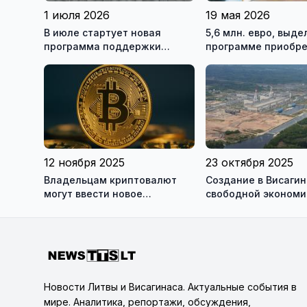
1 июля 2026
19 мая 2026
В июле стартует новая
5,6 млн. евро, выд
программа поддержки
программе приобр
электромобилей на 20
жилья, закончились
миллионов евро
минут
12 ноября 2025
23 октября 2025
Владельцам криптовалют
Создание в Висаги
могут ввести новое
свободной экономи
требование - обязанность
зоны (СЭЗ) - может
декларировать свои
состояться
цифровые активы
Новости Литвы и Висагинаса. Актуальные события в
мире. Аналитика, репортажи, обсуждения,