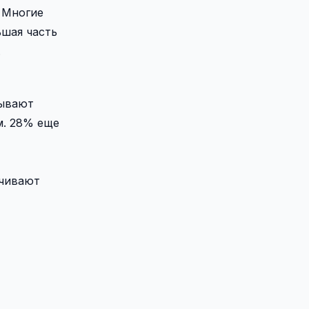
. Многие
ьшая часть
.
рывают
м. 28% еще
ачивают