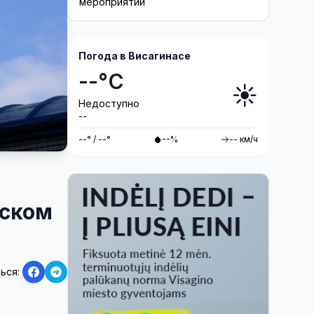
мероприятий
Погода в Висагинасе
--°C
☀️
Недоступно
--
--° / --°
--%
-- км/ч
вском
ься: