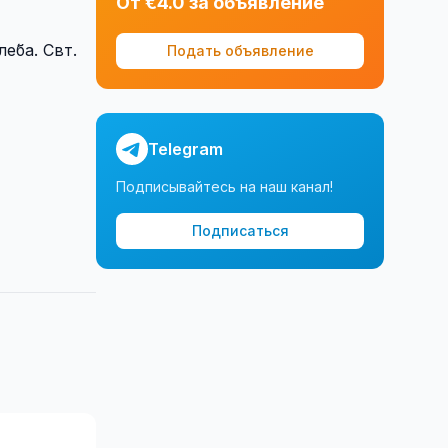
От €4.0 за объявление
е́ба. Свт.
Подать объявление
Telegram
Подписывайтесь на наш канал!
Подписаться