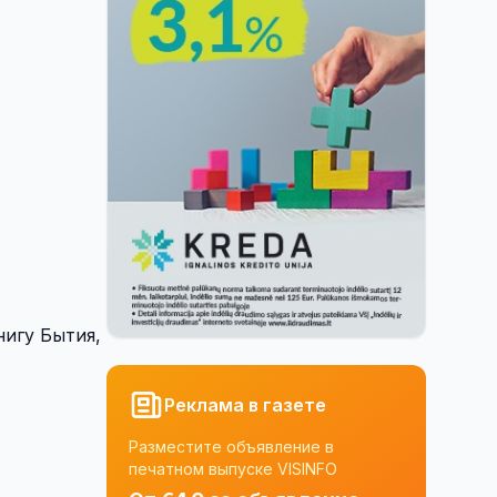
нигу Бытия,
Реклама в газете
Разместите объявление в
печатном выпуске VISINFO