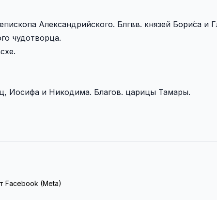
епископа Александрийского. Блгвв. князей Бори́са и Гл
кого чудотворца.
схе.
ц, Иосифа и Никодима. Благов. царицы Тамары.
т Facebook (Meta)