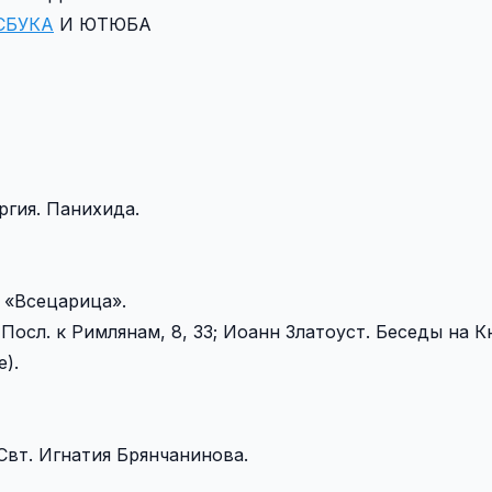
СБУКА
И ЮТЮБА
гия. Панихида.
 «Всецарица».
осл. к Римлянам, 8, 33; Иоанн Златоуст. Беседы на К
).
Свт. Игнатия Брянчанинова.