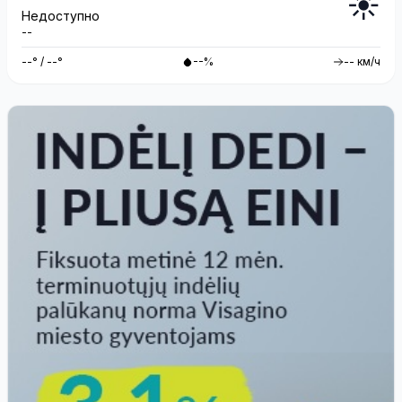
☀️
Недоступно
--
--° / --°
--%
-- км/ч