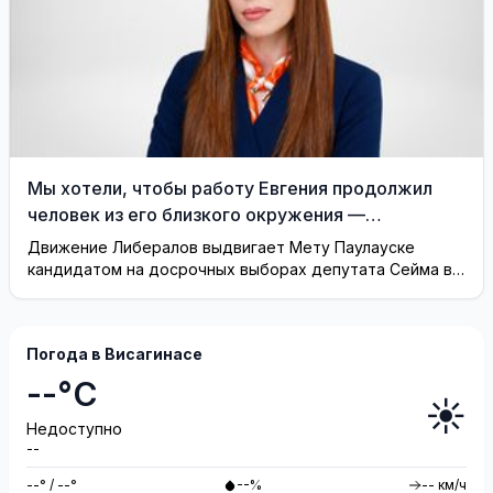
Мы хотели, чтобы работу Евгения продолжил
человек из его близкого окружения —
Висагинское отделение Либерального движения
Движение Либералов выдвигает Мету Паулауске
кандидатом на досрочных выборах депутата Сейма в
одномандатном округе Северная ...
Погода в Висагинасе
--°C
☀️
Недоступно
--
--° / --°
--%
-- км/ч