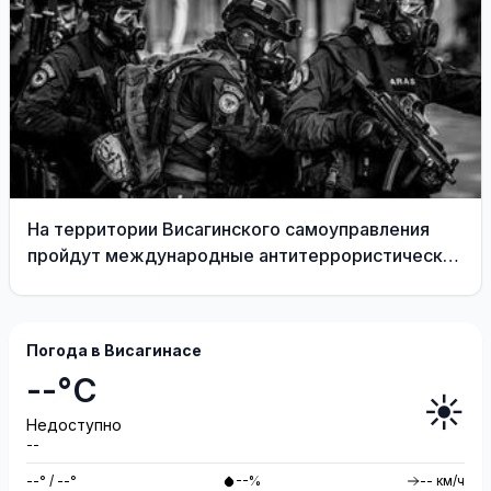
На территории Висагинского самоуправления
пройдут международные антитеррористические
учения «Baltic Shadow»
Погода в Висагинасе
--°C
☀️
Недоступно
--
--° / --°
--%
-- км/ч