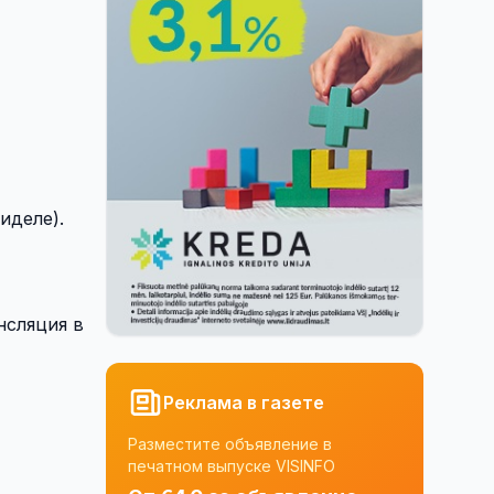
иделе).
нсляция в
Реклама в газете
Разместите объявление в
печатном выпуске VISINFO