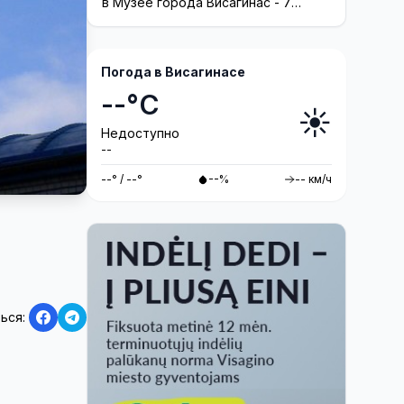
посетителей на 40 лет назад
в Музее города Висагинас - 7
августа в 19.00.
Погода в Висагинасе
--°C
☀️
Недоступно
--
--° / --°
--%
-- км/ч
ься: