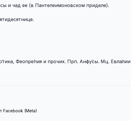
́ссы и чад ее (в Пантелеимоновском приделе).
ятидесятнице.
́тика, Феопре́пия и прочих. Прп. Анфу́сы. Мц. Евла́лии
т Facebook (Meta)