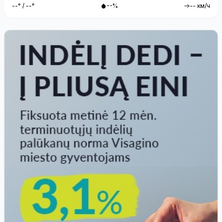
--° / --°
--%
-- км/ч