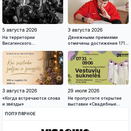
5 августа 2026
3 августа 2026
На территории
Денежными премиями
Висагинского
отмечены достижения 171
самоуправления пройдут
висагинского школьника и
международные
трех педагогов
антитеррористические
учения «Baltic Shadow»
3 августа 2026
29 июля 2026
«Когда встречаются слова
Не пропустите открытие
и звёзды»
выставки «Свадебные
платья» и лекцию историка
ПОПУЛЯРНОЕ
моды Александра
Васильева!