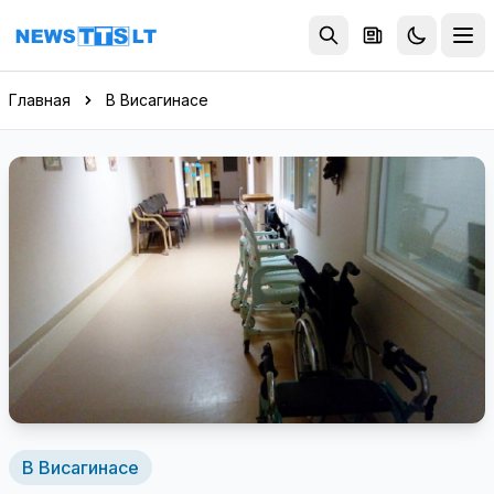
Перейти к содержимому
Главная
В Висагинасе
В Висагинасе