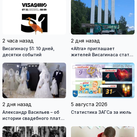
2 часа назад
2 дня назад
Висагинасу 51: 10 дней,
«Altra» приглашает
десятки событий
жителей Висагинаса стать
частью истории
обновлённой стелы
2 дня назад
5 августа 2026
Александр Васильев – об
Статистика ЗАГСа за июль
истории свадебного платья
и о перспективах Музея
истории моды (видео)