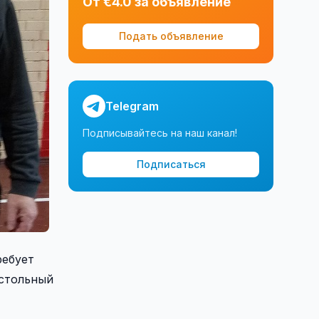
От €4.0 за объявление
Подать объявление
Telegram
Подписывайтесь на наш канал!
Подписаться
ребует
астольный