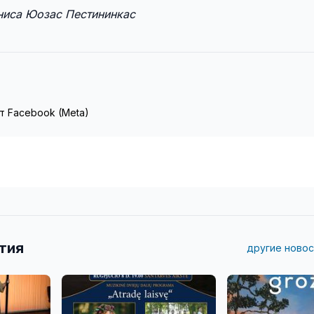
нниса Юозас Пестининкас
т Facebook (Meta)
тия
другие новос