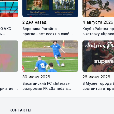
2 дня назад
4 августа 2026
00 VKC
Вероника Рагайна
Клуб «Palete» приглашает на
ь
приглашает всех на свой
выставку «Крас
ого
концерт, который состоится
урненков
в субботу на главной сцене
городского праздника
30 июня 2026
26 июня 2026
Висагинский FC «Interas»
В Музее города 
риятие в
разгромил FK «Saned» в
состоится откр
Йонишкисе - 4:0
персональной в
художника Андр
Бурсовас
КОНТАКТЫ