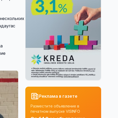
 нескольких
ндаугас
ка
ние
Реклама в газете
Разместите объявление в
печатном выпуске VISINFO