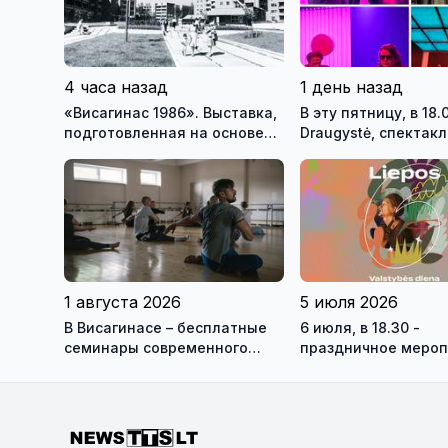
4 часа назад
1 день назад
«Висагинас 1986». Выставка,
В эту пятницу, в 18.
подготовленная на основе
Draugystė, спектакл
фондов музея, возвращает
Вильнюсского стар
посетителей на 40 лет назад
театра - Михаил Д
«Дива» реж. Тадас
Монтримас
1 августа 2026
5 июля 2026
В Висагинасе – бесплатные
6 июля, в 18.30 -
семинары современного
праздничное мероп
танца с Антоном
ВКЦ Драугисте
Овчинниковым