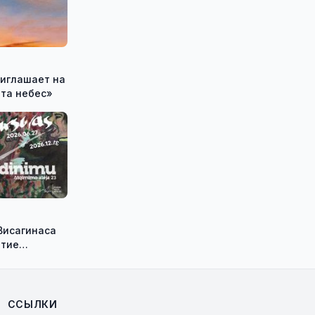
ота небес»
Висагинаса
ытие
ыставки
юса
а «su pavadinimu»
ССЫЛКИ