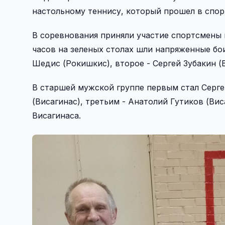
настольному теннису, который прошел в спор
В соревнования приняли участие спортсмены и
часов на зеленых столах шли напряженные бо
Шедис (Рокишкис), второе - Сергей Зубакин (В
В старшей мужской группе первым стал Серг
(Висагинас), третьим - Анатолий Гутиков (Ви
Висагинаса.