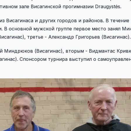
тивном зале Висагинской прогимназии Draugystės.
з Висагинаса и других городов и районов. В течение
и. В основной мужской группе первое место занял Ми
исагинас), третье - Александр Григорьев (Висагинас).
ей Миндрюков (Висагинас), вторым - Видмантас Крив
сагинас). Спонсором турнира выступил о самоуправле