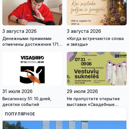
антитеррористические
учения «Baltic Shadow»
3 августа 2026
3 августа 2026
Денежными премиями
«Когда встречаются слова
отмечены достижения 171
и звёзды»
висагинского школьника и
трех педагогов
31 июля 2026
29 июля 2026
Висагинасу 51: 10 дней,
Не пропустите открытие
десятки событий
выставки «Свадебные
платья» и лекцию историка
ПОПУЛЯРНОЕ
моды Александра
Васильева!