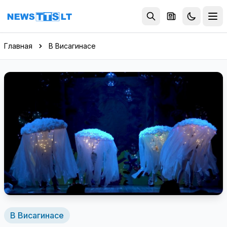
Перейти к содержимому
Главная
В Висагинасе
В Висагинасе