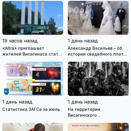
19 часов назад
1 день назад
«Altra» приглашает
Александр Васильев – об
жителей Висагинаса стать
истории свадебного платья
частью истории
и о перспективах Музея
обновлённой стелы
истории моды (видео)
1 день назад
1 день назад
Статистика ЗАГСа за июль
На территории
Висагинского
самоуправления пройдут
международные