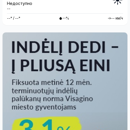
Недоступно
--
--° / --°
--%
-- км/ч