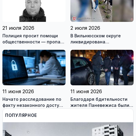
21 июля 2026
2 июля 2026
Полиция просит помощи
В Вильнюсском округе
общественности — пропал
ликвидирована
житель Игналинского
вооружённая преступная
района
группа
11 июня 2026
11 июня 2026
Начато расследование по
Благодаря бдительности
факту незаконного доступа
жителя Паневежиса были
к информационным
задержаны похитители
ПОПУЛЯРНОЕ
системам медиков
аккумуляторов гибридных
автомобилей