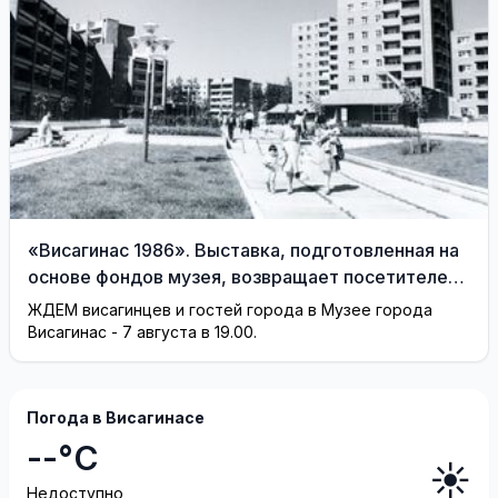
«Висагинас 1986». Выставка, подготовленная на
основе фондов музея, возвращает посетителей
на 40 лет назад
ЖДЕМ висагинцев и гостей города в Музее города
Висагинас - 7 августа в 19.00.
Погода в Висагинасе
--°C
☀️
Недоступно