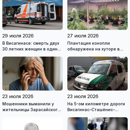
29 июля 2026
27 июля 2026
В Висагинасе: смерть двух
Плантация конопли
30 летних женщин в один
обнаружена на хуторе в
день
Купишкском районе
23 июля 2026
23 июля 2026
Мошенники выманили у
На 5-ом километре дороги
жительницы Зарасайского
Висагинас–Сташёнис–
района почти 20 тысяч
Римше, в перевернувшейся
евро
машине, наден мертвый
мужчина