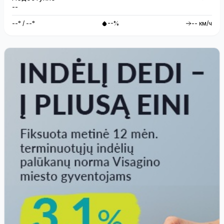
--
--° / --°
--%
-- км/ч