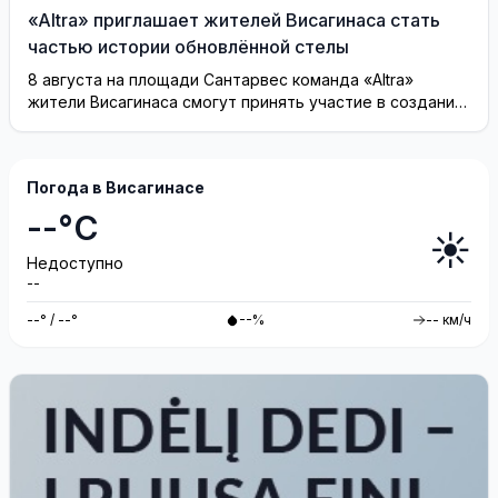
«Altra» приглашает жителей Висагинаса стать
частью истории обновлённой стелы
8 августа на площади Сантарвес команда «Altra»
жители Висагинаса смогут принять участие в создании
инсталляции
Погода в Висагинасе
--°C
☀️
Недоступно
--
--° / --°
--%
-- км/ч