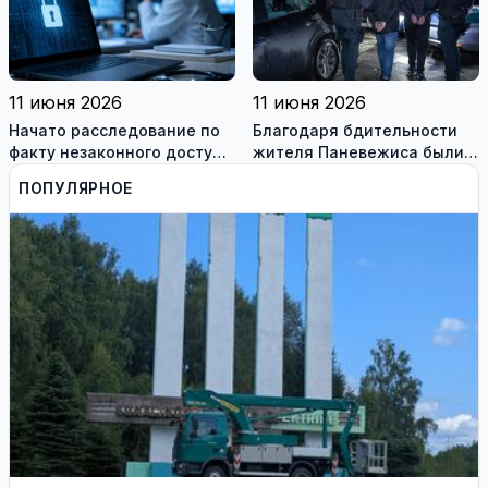
11 июня 2026
11 июня 2026
Начато расследование по
Благодаря бдительности
факту незаконного доступа
жителя Паневежиса были
к информационным
задержаны похитители
ПОПУЛЯРНОЕ
системам медиков
аккумуляторов гибридных
автомобилей