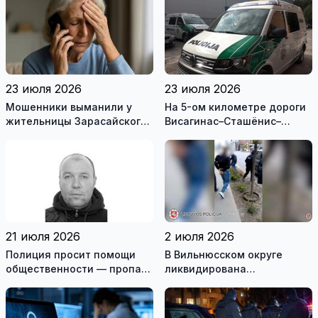
23 июля 2026
23 июля 2026
Мошенники выманили у
На 5-ом километре дороги
жительницы Зарасайского
Висагинас–Сташёнис–
района почти 20 тысяч
Римше, в перевернувшейся
евро
машине, наден мертвый
мужчина
21 июля 2026
2 июля 2026
Полиция просит помощи
В Вильнюсском округе
общественности — пропал
ликвидирована
житель Игналинского
вооружённая преступная
района
группа