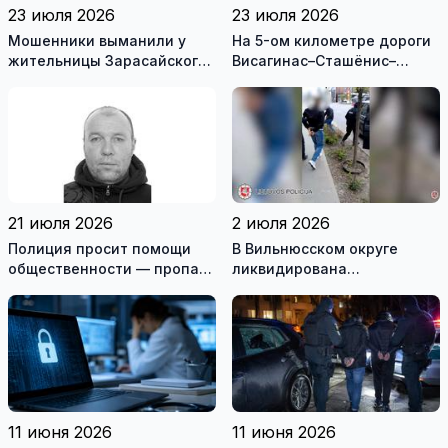
23 июля 2026
23 июля 2026
Мошенники выманили у
На 5-ом километре дороги
жительницы Зарасайского
Висагинас–Сташёнис–
района почти 20 тысяч
Римше, в перевернувшейся
евро
машине, наден мертвый
мужчина
21 июля 2026
2 июля 2026
Полиция просит помощи
В Вильнюсском округе
общественности — пропал
ликвидирована
житель Игналинского
вооружённая преступная
района
группа
11 июня 2026
11 июня 2026