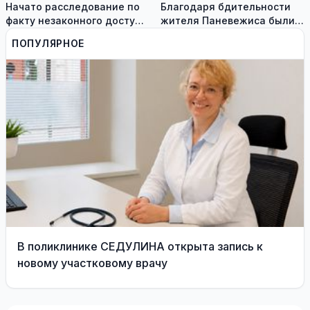
Начато расследование по
Благодаря бдительности
факту незаконного доступа
жителя Паневежиса были
к информационным
задержаны похитители
ПОПУЛЯРНОЕ
системам медиков
аккумуляторов гибридных
автомобилей
В поликлинике СЕДУЛИНА открыта запись к
новому участковому врачу