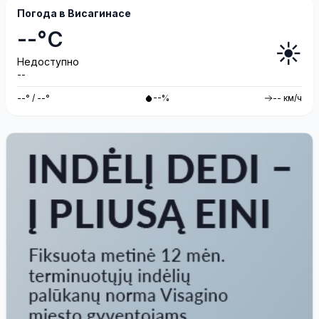
Погода в Висагинасе
--°C
☀️
Недоступно
--
--° / --°
--%
-- км/ч