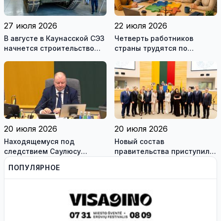
27 июля 2026
22 июля 2026
В августе в Каунасской СЭЗ
Четверть работников
начнется строительство
страны трудятся по
завода по сборке немецких
коллективным договорам:
танков Leopard
это выгодно и
сотрудникам, и
работодателям
20 июля 2026
20 июля 2026
Находящемуся под
Новый состав
следствием Саулюсу
правительства приступил к
Сквернялису временно
работе
ПОПУЛЯРНОЕ
разрешили выехать за
границу