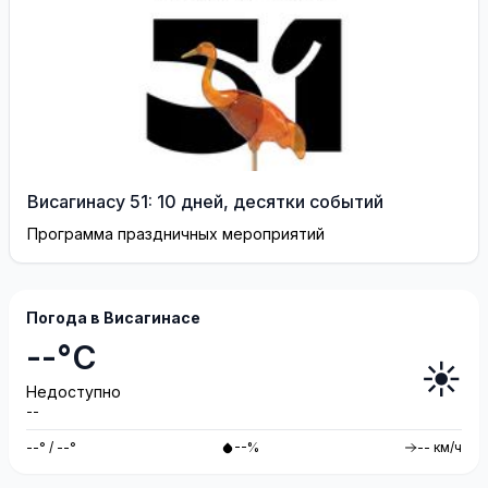
Висагинасу 51: 10 дней, десятки событий
Программа праздничных мероприятий
Погода в Висагинасе
--°C
☀️
Недоступно
--
--° / --°
--%
-- км/ч