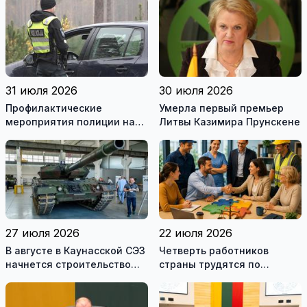
рекомендуемой
литературы
31 июля 2026
30 июля 2026
Профилактические
Умерла первый премьер
мероприятия полиции на
Литвы Казимира Прунскене
дорогах Литвы в августе
27 июля 2026
22 июля 2026
В августе в Каунасской СЭЗ
Четверть работников
начнется строительство
страны трудятся по
завода по сборке немецких
коллективным договорам:
танков Leopard
это выгодно и
сотрудникам, и