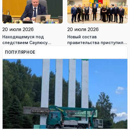
работодателям
20 июля 2026
20 июля 2026
Находящемуся под
Новый состав
следствием Саулюсу
правительства приступил к
Сквернялису временно
работе
ПОПУЛЯРНОЕ
разрешили выехать за
границу