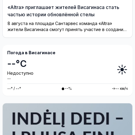
«Altra» приглашает жителей Висагинаса стать
частью истории обновлённой стелы
8 августа на площади Сантарвес команда «Altra»
жители Висагинаса смогут принять участие в создании
инсталляции
Погода в Висагинасе
--°C
☀️
Недоступно
--
--° / --°
--%
-- км/ч