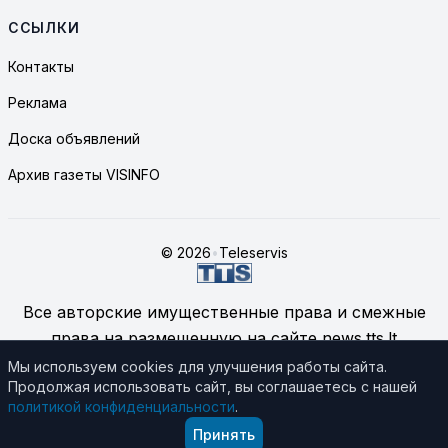
ССЫЛКИ
Контакты
Реклама
Доска объявлений
Архив газеты VISINFO
© 2026
•
Teleservis
Все авторские имущественные права и смежные
права на размещенную на сайте news.tts.lt
информацию принадлежат ЗАО "Telekomunikacinių
Мы используем cookies для улучшения работы сайта.
Продолжая использовать сайт, вы соглашаетесь с нашей
technologijų servisas", если не указано иное.
политикой конфиденциальности
.
Подробнее об использовании материалов сайта
Принять