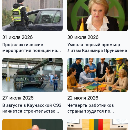
рекомендуемой
литературы
31 июля 2026
30 июля 2026
Профилактические
Умерла первый премьер
мероприятия полиции на
Литвы Казимира Прунскене
дорогах Литвы в августе
27 июля 2026
22 июля 2026
В августе в Каунасской СЭЗ
Четверть работников
начнется строительство
страны трудятся по
завода по сборке немецких
коллективным договорам:
танков Leopard
это выгодно и
сотрудникам, и