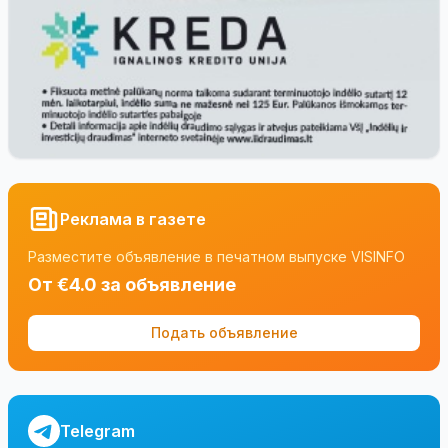
Реклама в газете
Разместите объявление в печатном выпуске VISINFO
От €4.0 за объявление
Подать объявление
Telegram