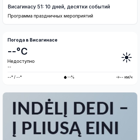
Висагинасу 51: 10 дней, десятки событий
Программа праздничных мероприятий
Погода в Висагинасе
--°C
☀️
Недоступно
--
--° / --°
--%
-- км/ч