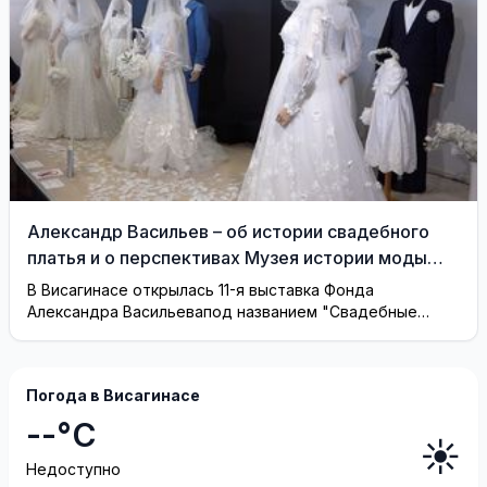
Александр Васильев – об истории свадебного
платья и о перспективах Музея истории моды
(видео)
В Висагинасе открылась 11-я выставка Фонда
Александра Васильевапод названием "Свадебные
платья"
Погода в Висагинасе
--°C
☀️
Недоступно