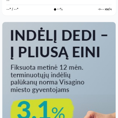
--
--° / --°
--%
-- км/ч