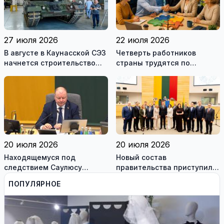
27 июля 2026
22 июля 2026
В августе в Каунасской СЭЗ
Четверть работников
начнется строительство
страны трудятся по
завода по сборке немецких
коллективным договорам:
танков Leopard
это выгодно и
сотрудникам, и
работодателям
20 июля 2026
20 июля 2026
Находящемуся под
Новый состав
следствием Саулюсу
правительства приступил к
Сквернялису временно
работе
ПОПУЛЯРНОЕ
разрешили выехать за
границу