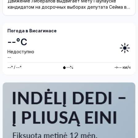
Движение Либералов выдвигает Мету Паулауске
кандидатом на досрочных выборах депутата Сейма в
одномандатном округе Северная ...
Погода в Висагинасе
--°C
☀️
Недоступно
--
--° / --°
--%
-- км/ч