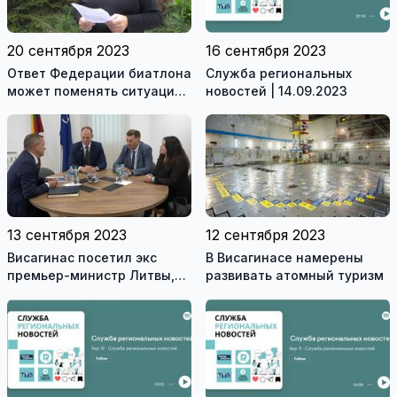
20 сентября 2023
16 сентября 2023
Ответ Федерации биатлона
Служба региональных
может поменять ситуацию
новостей | 14.09.2023
в Висагинском спортцентре
(видео)
13 сентября 2023
12 сентября 2023
Висагинас посетил экс
В Висагинасе намерены
премьер-министр Литвы,
развивать атомный туризм
член Сейма Альгирдас
Буткявичюс (видео)