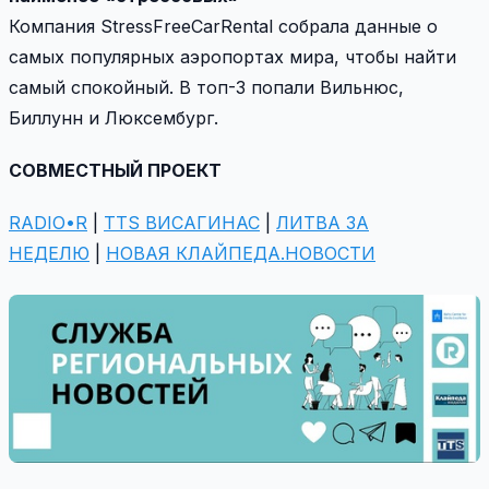
Компания StressFreeCarRental собрала данные о
самых популярных аэропортах мира, чтобы найти
самый спокойный. В топ-3 попали Вильнюс,
Биллунн и Люксембург.
СОВМЕСТНЫЙ ПРОЕКТ
RADIO•R
|
TTS ВИСАГИНАС
|
ЛИТВА ЗА
НЕДЕЛЮ
|
НОВАЯ КЛАЙПЕДА.НОВОСТИ