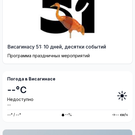
Висагинасу 51: 10 дней, десятки событий
Программа праздничных мероприятий
Погода в Висагинасе
--°C
☀️
Недоступно
--
--° / --°
--%
-- км/ч