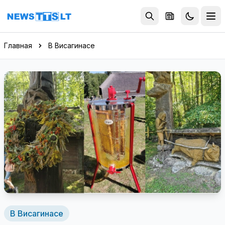
Перейти к содержимому
Главная
В Висагинасе
В Висагинасе