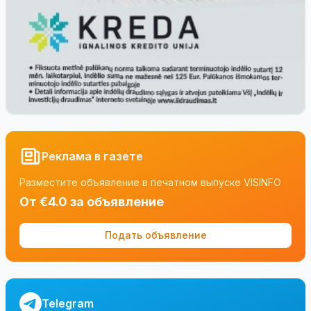
Реклама в газете
Разместите объявление в печатном выпуске VISINFO
От €4.0 за объявление
Подать объявление
Telegram