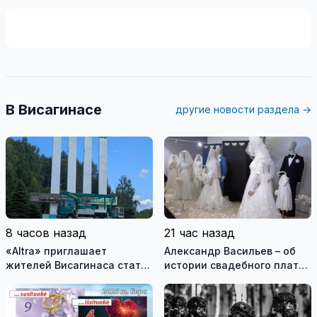
В Висагинасе
другие новости раздела →
8 часов назад
21 час назад
«Altra» приглашает
Александр Васильев – об
жителей Висагинаса стать
истории свадебного платья
частью истории
и о перспективах Музея
обновлённой стелы
истории моды (видео)