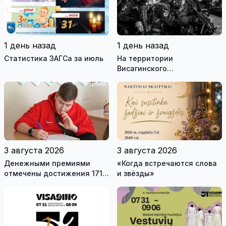
1 день назад
1 день назад
Статистика ЗАГСа за июль
На территории
Висагинского
самоуправления пройдут
международные
антитеррористические
учения «Baltic Shadow»
3 августа 2026
3 августа 2026
Денежными премиями
«Когда встречаются слова
отмечены достижения 171
и звёзды»
висагинского школьника и
трех педагогов