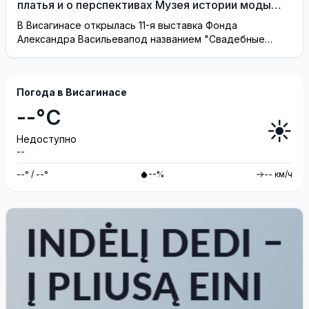
платья и о перспективах Музея истории моды
(видео)
В Висагинасе открылась 11-я выставка Фонда
Александра Васильевапод названием "Свадебные
платья"
Погода в Висагинасе
--°C
☀️
Недоступно
--
--° / --°
--%
-- км/ч