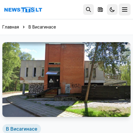
Перейти к содержимому
Главная
В Висагинасе
В Висагинасе