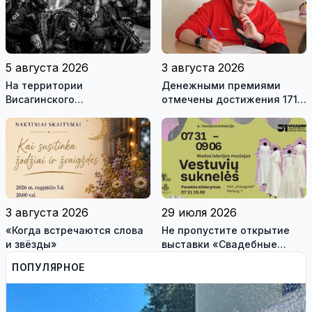
5 августа 2026
3 августа 2026
На территории
Денежными премиями
Висагинского
отмечены достижения 171
самоуправления пройдут
висагинского школьника и
международные
трех педагогов
антитеррористические
учения «Baltic Shadow»
3 августа 2026
29 июля 2026
«Когда встречаются слова
Не пропустите открытие
и звёзды»
выставки «Свадебные
платья» и лекцию историка
ПОПУЛЯРНОЕ
моды Александра
Васильева!