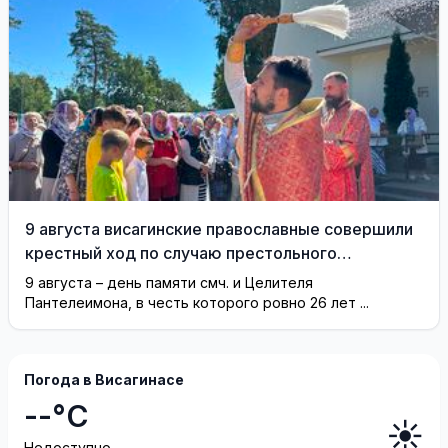
9 августа висагинские православные совершили
крестный ход по случаю престольного
праздника (фотогалерея)
9 августа – день памяти смч. и Целителя
Пантелеимона, в честь которого ровно 26 лет ...
Погода в Висагинасе
--°C
☀️
Недоступно