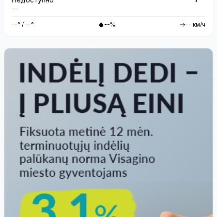
--
--° / --°
--%
-- км/ч