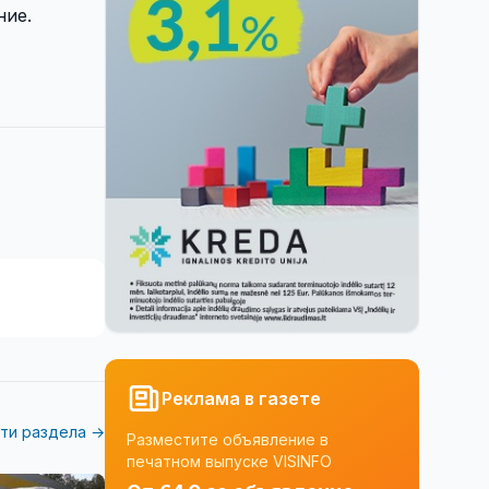
ние.
Реклама в газете
ти раздела →
Разместите объявление в
печатном выпуске VISINFO