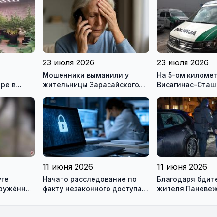
23 июля 2026
23 июля 2026
Мошенники выманили у
На 5-ом киломе
ре в
жительницы Зарасайского
Висагинас–Сташ
района почти 20 тысяч евро
в перевернувше
наден мертвый 
11 июня 2026
11 июня 2026
уге
Начато расследование по
Благодаря бдит
оружённая
факту незаконного доступа к
жителя Паневеж
информационным системам
задержаны похи
медиков
аккумуляторов 