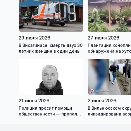
29 июля 2026
27 июля 2026
В Висагинасе: смерть двух 30
Плантация конопли
летних женщин в один день
обнаружена на хуто
Купишкском районе
21 июля 2026
2 июля 2026
Полиция просит помощи
В Вильнюсском окр
общественности — пропал
ликвидирована во
житель Игналинского района
преступная группа