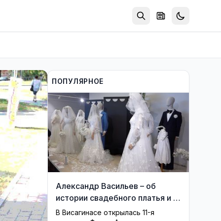
ПОПУЛЯРНОЕ
Александр Васильев – об
истории свадебного платья и о
перспективах Музея истории
В Висагинасе открылась 11-я