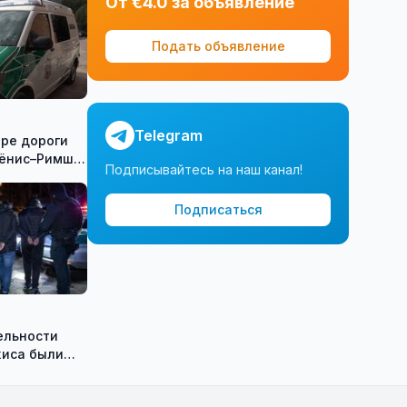
От €4.0 за объявление
Подать объявление
Telegram
тре дороги
ёнис–Римше,
Подписывайтесь на наш канал!
йся машине,
мужчина
Подписаться
ельности
иса были
тители
гибридных