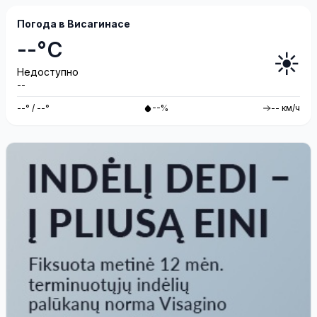
Погода в Висагинасе
--°C
☀️
Недоступно
--
--° / --°
--%
-- км/ч