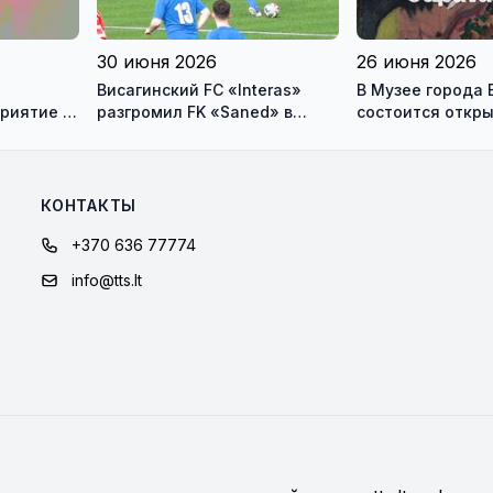
30 июня 2026
26 июня 2026
Висагинский FC «Interas»
В Музее города 
риятие в
разгромил FK «Saned» в
состоится откр
Йонишкисе - 4:0
персональной в
художника Андр
Бурсовас
КОНТАКТЫ
+370 636 77774
info@tts.lt