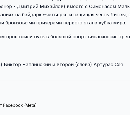
тренер - Дмитрий Михайлов) вместе с Симонасом Мал
аниях на байдарке-четвёрке и защищая честь Литвы, з
ли бронзовыми призёрами первого этапа кубка мира.
м проложили путь в большой спорт висагинские трен
) Виктор Чаплинский и второй (слева) Артурас Сея
т Facebook (Meta)