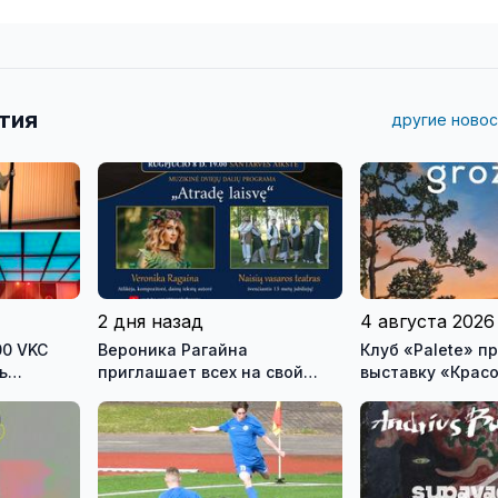
тия
другие новос
2 дня назад
4 августа 2026
00 VKC
Вероника Рагайна
Клуб «Palete» приглашает на
ь
приглашает всех на свой
выставку «Крас
ого
концерт, который состоится
урненков
в субботу на главной сцене
городского праздника