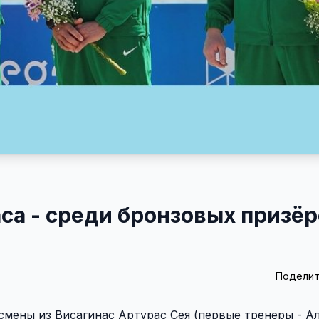
са - среди бронзовых призё
Поделит
тсмены из Висагинас Артурас Сея (первые тренеры - А