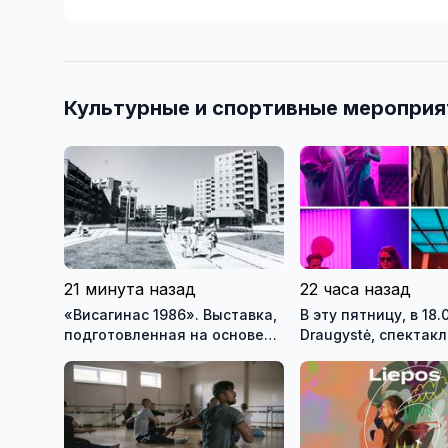
Культурные и спортивные мероприя
21 минута назад
22 часа назад
«Висагинас 1986». Выставка,
В эту пятницу, в 18.
подготовленная на основе
Draugystė, спектакл
фондов музея, возвращает
Вильнюсского стар
посетителей на 40 лет назад
театра - Михаил Д
«Дива» реж. Тадас
Монтримас