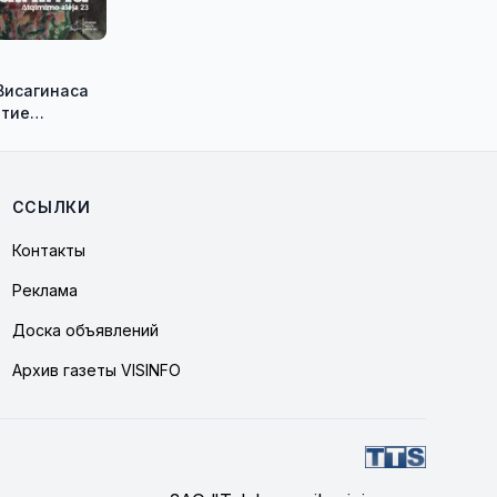
Висагинаса
ытие
ыставки
юса
а «su pavadinimu»
ССЫЛКИ
Контакты
Реклама
Доска объявлений
Архив газеты VISINFO