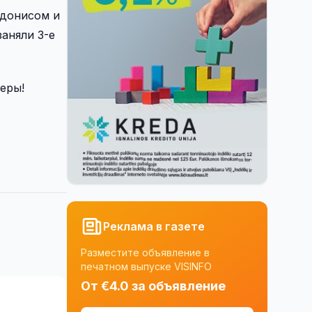
ьдонисом и
аняли 3-е
еры!
Реклама в газете
Разместите объявление в
печатном выпуске VISINFO
От €4.0 за объявление