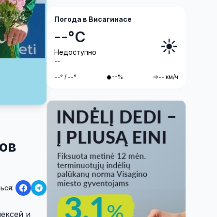
Погода в Висагинасе
--°C
☀️
Недоступно
--
--° / --°
--%
-- км/ч
ров
ься:
лексей и