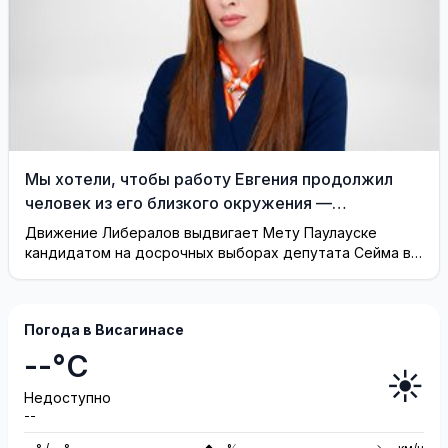
Мы хотели, чтобы работу Евгения продолжил
человек из его близкого окружения —
Висагинское отделение Либерального движения
Движение Либералов выдвигает Мету Паулауске
кандидатом на досрочных выборах депутата Сейма в
одномандатном округе Северная ...
Погода в Висагинасе
--°C
☀️
Недоступно
--