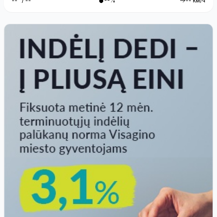
--° / --°
--%
-- км/ч