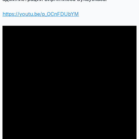
https://youtu.be/p_OCnFDUbYM