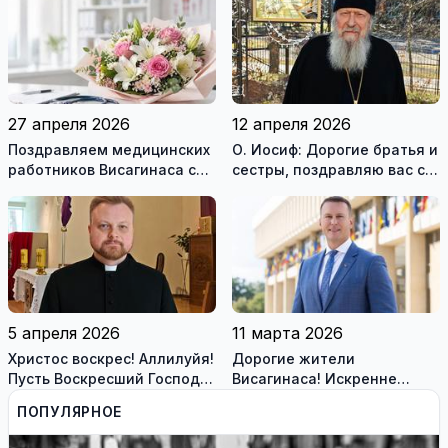
27 апреля 2026
12 апреля 2026
Поздравляем медицинских
О. Иосиф: Дорогие братья и
работников Висагинаса с
сестры, поздравляю вас с
профессиональным
великим и величайшим
праздником!
праздником Пасхи (видео)
5 апреля 2026
11 марта 2026
Христос воскрес! Аллилуйя!
Дорогие жители
Пусть Воскресший Господь
Висагинаса! Искренне
наполняет вас миром,
поздравляю вас с Днём
ПОПУЛЯРНОЕ
надеждой и радостью!
восстановления
независимости Литвы!