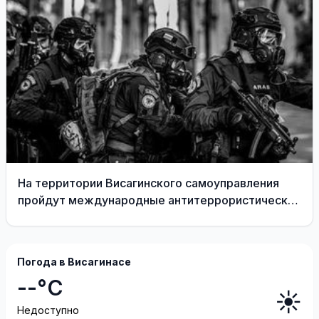
На территории Висагинского самоуправления
пройдут международные антитеррористические
учения «Baltic Shadow»
Погода в Висагинасе
--°C
☀️
Недоступно