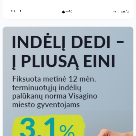
--
--° / --°
--%
-- км/ч