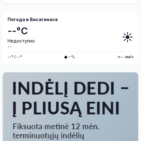
Погода в Висагинасе
--°C
☀️
Недоступно
--
--° / --°
--%
-- км/ч