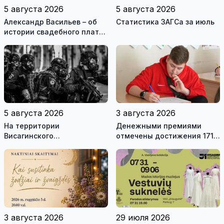
5 августа 2026
5 августа 2026
Александр Васильев – об
Статистика ЗАГСа за июль
истории свадебного платья
и о перспективах Музея
истории моды (видео)
5 августа 2026
3 августа 2026
На территории
Денежными премиями
Висагинского
отмечены достижения 171
самоуправления пройдут
висагинского школьника и
международные
трех педагогов
антитеррористические
учения «Baltic Shadow»
3 августа 2026
29 июля 2026