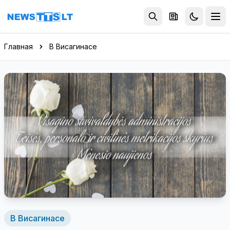
Перейти к содержимому
Главная
В Висагинасе
В Висагинасе