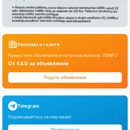
Реклама в газете
Разместите объявление в печатном выпуске VISINFO
От €4.0 за объявление
Подать объявление
Telegram
Подписывайтесь на наш канал!
Подписаться