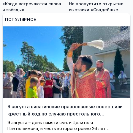
«Когда встречаются слова
Не пропустите открытие
и звёзды»
выставки «Свадебные
платья» и лекцию историка
ПОПУЛЯРНОЕ
моды Александра
Васильева!
9 августа висагинские православные совершили
крестный ход по случаю престольного
праздника (фотогалерея)
9 августа – день памяти смч. и Целителя
Пантелеимона, в честь которого ровно 26 лет ...