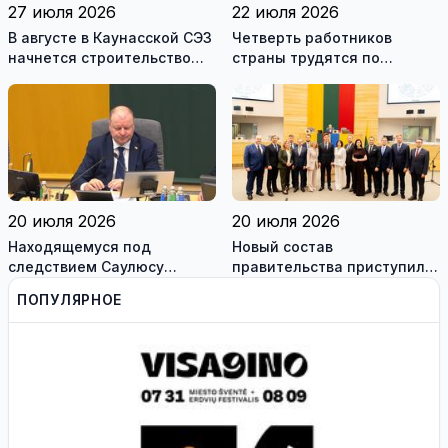
27 июля 2026
22 июля 2026
В августе в Каунасской СЭЗ
Четверть работников
начнется строительство
страны трудятся по
завода по сборке немецких
коллективным договорам:
танков Leopard
это выгодно и
сотрудникам, и
работодателям
20 июля 2026
20 июля 2026
Находящемуся под
Новый состав
следствием Саулюсу
правительства приступил к
Сквернялису временно
работе
ПОПУЛЯРНОЕ
разрешили выехать за
границу