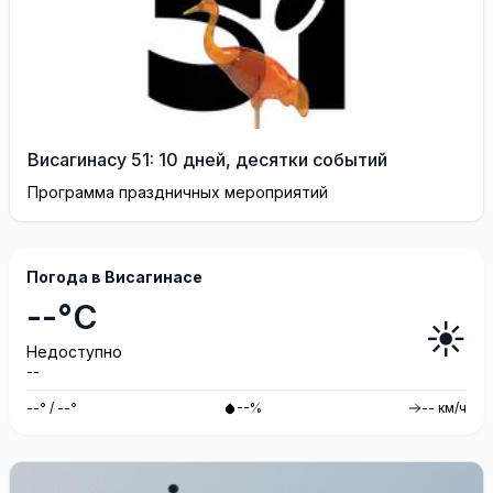
Висагинасу 51: 10 дней, десятки событий
Программа праздничных мероприятий
Погода в Висагинасе
--°C
☀️
Недоступно
--
--° / --°
--%
-- км/ч