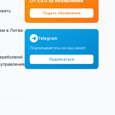
От €4.0 за объявление
овать
Подать объявление
ем в Литве
Telegram
Подписывайтесь на наш канал!
ереболели)
Подписаться
 управления