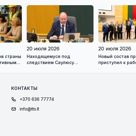
ью
дорогах Литвы в августе
20 июля 2026
20 июля 2026
ов страны
Находящемуся под
Новый состав п
ктивным
следствием Саулюсу
приступил к раб
одно и
Сквернялису временно
разрешили выехать за
границу
КОНТАКТЫ
+370 636 77774
info@tts.lt