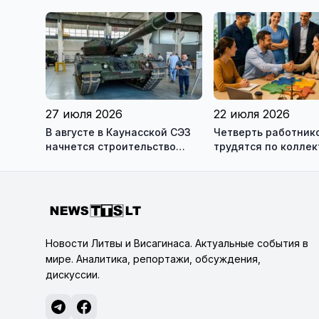
Ломоносова из списка
границе с Беларус
рекомендуемой литературы
27 июля 2026
22 июля 2026
В августе в Каунасской СЭЗ
Четверть работник
начнется строительство
трудятся по колле
завода по сборке немецких
договорам: это выг
танков Leopard
сотрудникам, и
работодателям
Новости Литвы и Висагинаса. Актуальные события в
мире. Аналитика, репортажи, обсуждения,
дискуссии.