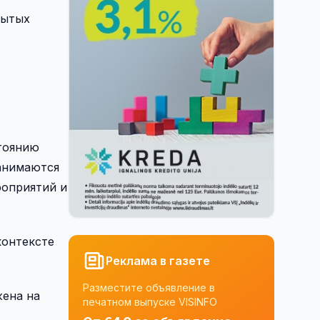
рытых
стоянию
занимаются
роприятий и
контексте
Реклама в газете
Разместите объявление в
жена на
печатном выпуске VISINFO