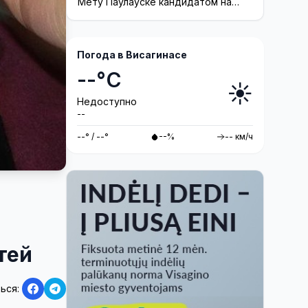
Висагинское отделение
Мету Паулауске кандидатом на
досрочных выборах депутата
Либерального движения
Сейма в одномандатном округе
Северная ...
Погода в Висагинасе
--°C
☀️
Недоступно
--
--° / --°
--%
-- км/ч
тей
ься: