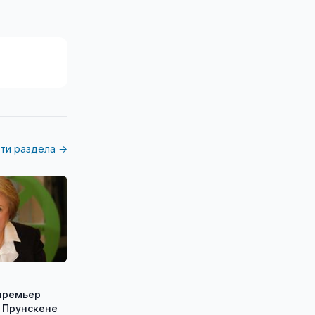
ти раздела →
премьер
 Прунскене