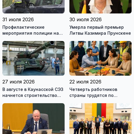
31 июля 2026
30 июля 2026
Профилактические
Умерла первый премьер
мероприятия полиции на
Литвы Казимира Прунскене
дорогах Литвы в августе
27 июля 2026
22 июля 2026
В августе в Каунасской СЭЗ
Четверть работников
начнется строительство
страны трудятся по
завода по сборке немецких
коллективным договорам:
танков Leopard
это выгодно и
сотрудникам, и
работодателям