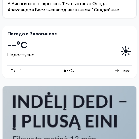
(видео)
В Висагинасе открылась 11-я выставка Фонда
Александра Васильевапод названием "Свадебные
платья"
Погода в Висагинасе
--°C
☀️
Недоступно
--
--° / --°
--%
-- км/ч