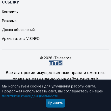
ССЫЛКИ
Контакты
Реклама
Доска объявлений
Архив газеты VISINFO
© 2026
•
Teleservis
Все авторские имущественные права и смежные
права на размещенную на сайте news.tts.lt
информацию принадлежат ЗАО "Telekomunikacinių
Мы используем cookies для улучшения работы сайта.
Продолжая использовать сайт, вы соглашаетесь с нашей
technologijų servisas", если не указано иное.
политикой конфиденциальности
.
Подробнее об использовании материалов сайта
Принять