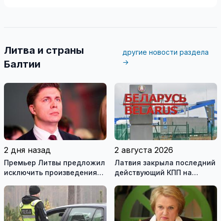
Литва и страны
другие новости раздела
→
Балтии
2 дня назад
2 августа 2026
Премьер Литвы предложил
Латвия закрыла последний
исключить произведения
действующий КПП на
Ломоносова из списка
границе с Беларусью
рекомендуемой
литературы