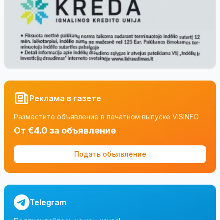
Реклама в газете
Разместите объявление в печатном выпуске VISINFO
От €4.0 за объявление
Подать объявление
Telegram