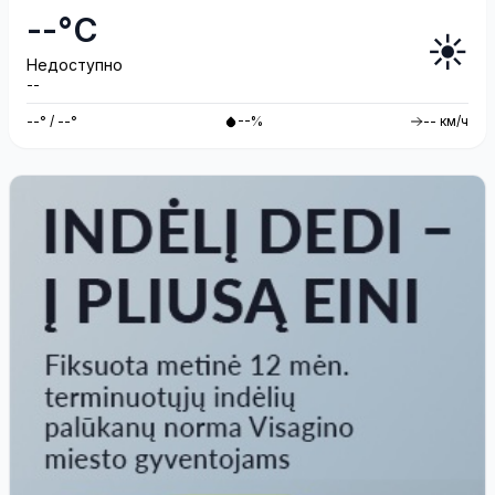
--°C
☀️
Недоступно
--
--° / --°
--%
-- км/ч