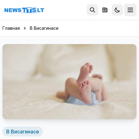
Перейти к содержимому
Главная
В Висагинасе
В Висагинасе