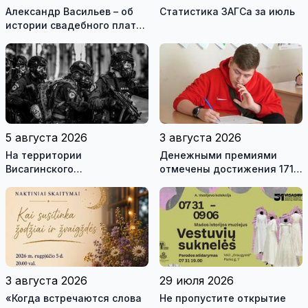
Александр Васильев – об
Статистика ЗАГСа за июль
истории свадебного платья
и о перспективах Музея
истории моды (видео)
5 августа 2026
3 августа 2026
На территории
Денежными премиями
Висагинского
отмечены достижения 171
самоуправления пройдут
висагинского школьника и
международные
трех педагогов
антитеррористические
учения «Baltic Shadow»
3 августа 2026
29 июля 2026
«Когда встречаются слова
Не пропустите открытие