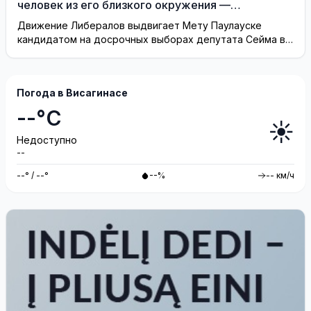
человек из его близкого окружения —
Висагинское отделение Либерального движения
Движение Либералов выдвигает Мету Паулауске
кандидатом на досрочных выборах депутата Сейма в
одномандатном округе Северная ...
Погода в Висагинасе
--°C
☀️
Недоступно
--
--° / --°
--%
-- км/ч