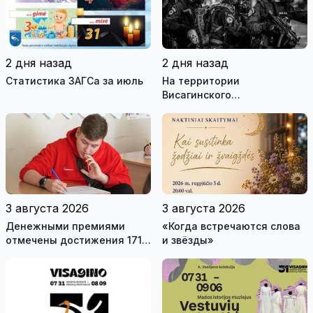
2 дня назад
2 дня назад
Статистика ЗАГСа за июль
На территории
Висагинского
самоуправления пройдут
международные
антитеррористические
учения «Baltic Shadow»
3 августа 2026
3 августа 2026
Денежными премиями
«Когда встречаются слова
отмечены достижения 171
и звёзды»
висагинского школьника и
трех педагогов