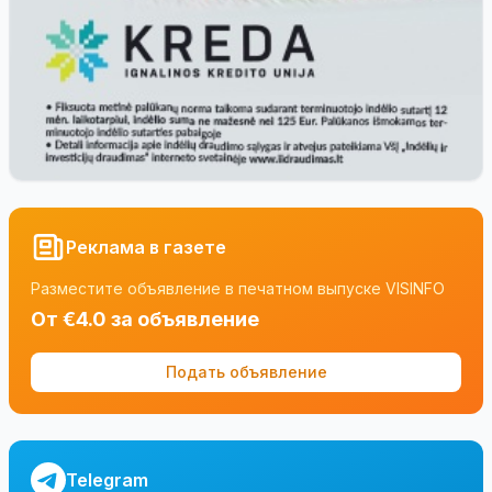
Реклама в газете
Разместите объявление в печатном выпуске VISINFO
От €4.0 за объявление
Подать объявление
Telegram