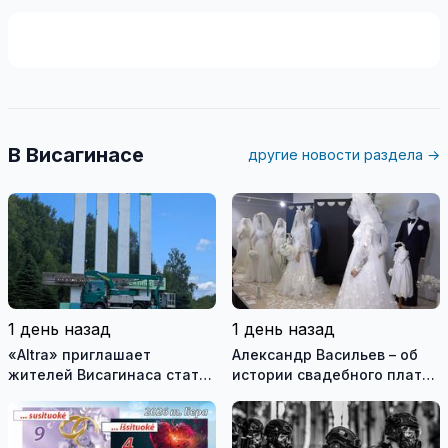
В Висагинасе
другие новости раздела →
1 день назад
1 день назад
«Altra» приглашает
Александр Васильев – об
жителей Висагинаса стать
истории свадебного платья
частью истории
и о перспективах Музея
обновлённой стелы
истории моды (видео)