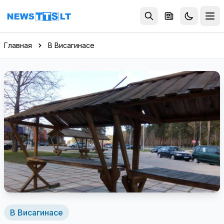
Перейти к содержимому
Главная
В Висагинасе
В Висагинасе