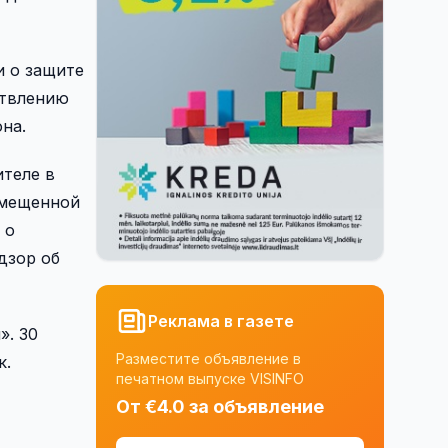
и о защите
ствлению
на.
ителе в
змещенной
 о
дзор об
Реклама в газете
». 30
Разместите объявление в
к.
печатном выпуске VISINFO
От €4.0 за объявление