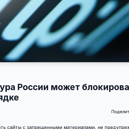
тура России может блокиров
ядке
Поделит
ать сайты с запрещенными материалами, не предупре