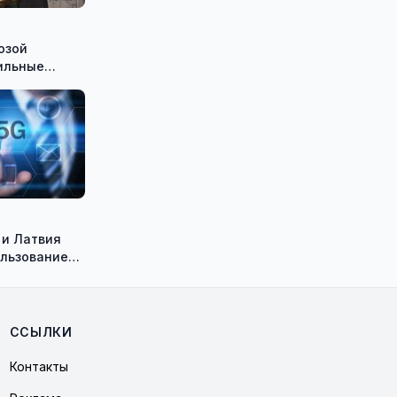
озой
ильные
 и Латвия
льзование
 5G в
айонах
ССЫЛКИ
Контакты