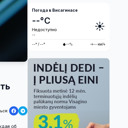
Погода в Висагинасе
--°C
☀️
Недоступно
--
--° / --°
--%
-- км/ч
ать
ься:
ждая об