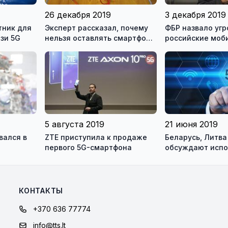
26 декабря 2019
3 декабря 2019
тник для
Эксперт рассказал, почему
ФБР назвало угр
зи 5G
нельзя оставлять смартфон
российские моб
заряжаться на ночь
приложения
5 августа 2019
21 июня 2019
вался в
ZTE приступила к продаже
Беларусь, Литва
первого 5G-смартфона
обсуждают испо
радиочастот для
приграничных р
КОНТАКТЫ
+370 636 77774
info@tts.lt