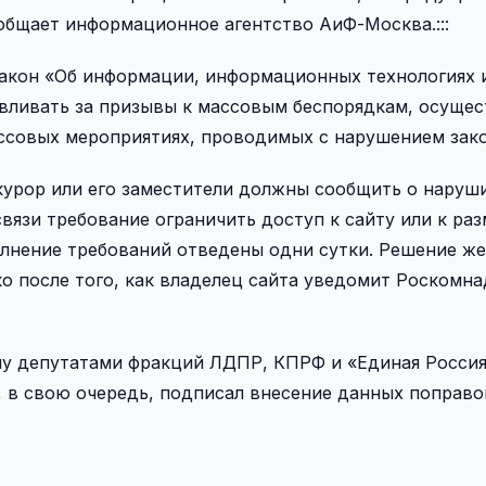
ообщает информационное агентство АиФ-Москва.:::
закон «Об информации, информационных технологиях 
авливать за призывы к массовым беспорядкам, осуще
ссовых мероприятиях, проводимых с нарушением зако
окурор или его заместители должны сообщить о наруш
вязи требование ограничить доступ к сайту или к ра
лнение требований отведены одни сутки. Решение же
о после того, как владелец сайта уведомит Роскомна
му депутатами фракций ЛДПР, КПРФ и «Единая Россия
, в свою очередь, подписал внесение данных поправо